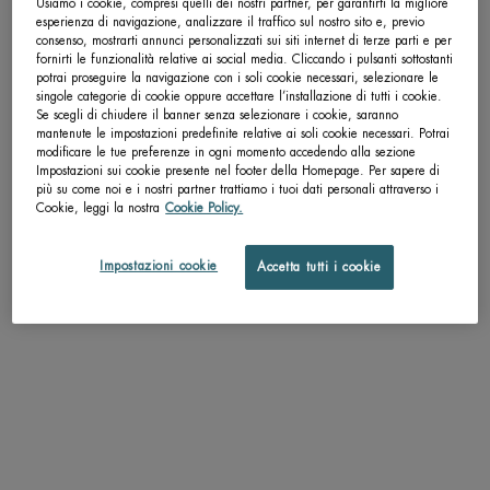
Usiamo i cookie, compresi quelli dei nostri partner, per garantirti la migliore
esperienza di navigazione, analizzare il traffico sul nostro sito e, previo
consenso, mostrarti annunci personalizzati sui siti internet di terze parti e per
Get more details or
contact us
if you have questions
fornirti le funzionalità relative ai social media. Cliccando i pulsanti sottostanti
about international shipping.
potrai proseguire la navigazione con i soli cookie necessari, selezionare le
singole categorie di cookie oppure accettare l’installazione di tutti i cookie.
Se scegli di chiudere il banner senza selezionare i cookie, saranno
mantenute le impostazioni predefinite relative ai soli cookie necessari. Potrai
CAMBIA LA POSIZIONE.
modificare le tue preferenze in ogni momento accedendo alla sezione
Impostazioni sui cookie presente nel footer della Homepage. Per sapere di
più su come noi e i nostri partner trattiamo i tuoi dati personali attraverso i
Cookie, leggi la nostra
Cookie Policy.
DOPOSOLE LATTE CORPO
DOPOSOLE CREMA CORPO
Ultra idratante nutriente ed emolliente
Ultra idratante sublimatore di
Impostazioni cookie
Accetta tutti i cookie
abbronzatura
Seleziona un Formato
Un formato disponibile
200 ML
SCOPRI DI PIÙ
SCOPRI DI PIÙ
ALTRI PRODOTTI PER TE