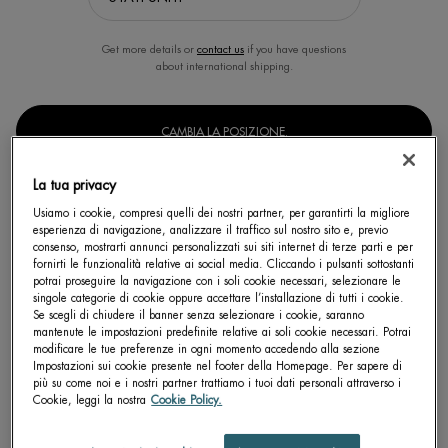
Get more details or
contact us
if you have questions
about international shipping.
CAMBIA LA POSIZIONE.
La tua privacy
AQUASOURCE+ ELECTROLYTE
Usiamo i cookie, compresi quelli dei nostri partner, per garantirti la migliore
DEWY GEL 100H
esperienza di navigazione, analizzare il traffico sul nostro sito e, previo
Offre 100H di idratazione e riempie
consenso, mostrarti annunci personalizzati sui siti internet di terze parti e per
visibilmente le linee sottili in solo 1 ora
fornirti le funzionalità relative ai social media. Cliccando i pulsanti sottostanti
con un leggero gel idratante
Seleziona un Formato
potrai proseguire la navigazione con i soli cookie necessari, selezionare le
arricchito con elettroliti.
singole categorie di cookie oppure accettare l’installazione di tutti i cookie.
Se scegli di chiudere il banner senza selezionare i cookie, saranno
mantenute le impostazioni predefinite relative ai soli cookie necessari. Potrai
modificare le tue preferenze in ogni momento accedendo alla sezione
SCOPRI DI PIÙ
Impostazioni sui cookie presente nel footer della Homepage. Per sapere di
più su come noi e i nostri partner trattiamo i tuoi dati personali attraverso i
Cookie, leggi la nostra
Cookie Policy.