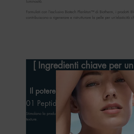
luminosità.
Formulati con l’esclusivo Biotech Plankton™ di Biotherm, i prodotti B
contribuiscono a rigenerare e ristrutturare la pelle per un’elasticità
[ Ingredienti chiave per un e
Il potere di Blue Peptides per sti
01 Peptidi
Stimolano la produzione di collagene per rassodare e liftare la pell
texture.