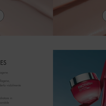
DES
llagene.
llagene,
erla visibilmente
dratare in
onandole