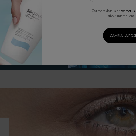
Get more details or
contact us
about international
igato e giovane.
CAMBIA LA POS
one la barriera naturale e migliorando