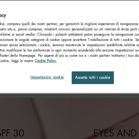
vacy
ie, compresi quelli dei nostri partner, per garantirti la migliore esperienza di navigazione
nostro sito e, previo consenso, mostrarti annunci personalizzati sui siti internet di terze parti 
relative ai social media. Cliccando i pulsanti sottostanti potrai proseguire la navigazione con
lezionare le singole categorie di cookie oppure accettare l’installazione di tutti i cookie. Se
anner senza selezionare i cookie, saranno mantenute le impostazioni predefinite relative ai
otrai modificare le tue preferenze in ogni momento accedendo alla sezione Impostazioni su
footer della Homepage. Per sapere di più su come noi e i nostri partner trattiamo i tuoi dat
RE ICONICHE SOLUZIONI ANTI-ETÀ BLUE 
Cookie, leggi la nostra
Cookie Policy.
Trasforma la texture e il tono della tua pelle, migliora la tonicità, favorisci
Impostazioni cookie
Accetta tutti i cookie
la rigenerazione cutanea e riduci i segni dell’invecchiamento con il poter
dei peptidi e dell’acido ialuronico.
SPF 30
EYES AND 