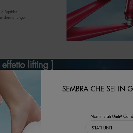
lue Peptides
 che dura a lungo.
ffetto lifting ]
SEMBRA CHE SEI IN GL
molare il collagene
e, riducendo le rughe e migliorando la
Non in stati Uniti? Camb