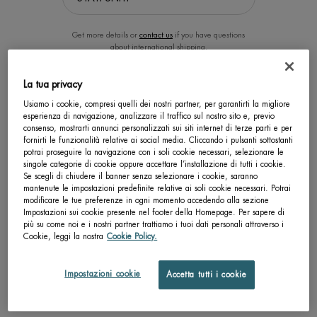
Get more details or
contact us
if you have questions
about international shipping.
La tua privacy
CAMBIA LA POSIZIONE.
Usiamo i cookie, compresi quelli dei nostri partner, per garantirti la migliore
esperienza di navigazione, analizzare il traffico sul nostro sito e, previo
consenso, mostrarti annunci personalizzati sui siti internet di terze parti e per
FORCE SUPREME EYE
AQUAFITNESS SHOWER GEL
fornirti le funzionalità relative ai social media. Cliccando i pulsanti sottostanti
ARCHITECT SIERO
potrai proseguire la navigazione con i soli cookie necessari, selezionare le
singole categorie di cookie oppure accettare l’installazione di tutti i cookie.
Tonificante/Anti-rughe
Gel doccia rivitalizzante - corpo e
Se scegli di chiudere il banner senza selezionare i cookie, saranno
capelli
mantenute le impostazioni predefinite relative ai soli cookie necessari. Potrai
Un formato disponibile
Un formato disponibile
modificare le tue preferenze in ogni momento accedendo alla sezione
15 ML
200 ML
Impostazioni sui cookie presente nel footer della Homepage. Per sapere di
più su come noi e i nostri partner trattiamo i tuoi dati personali attraverso i
Cookie, leggi la nostra
Cookie Policy.
SCOPRI DI PIÙ
SCOPRI DI PIÙ
Impostazioni cookie
Accetta tutti i cookie