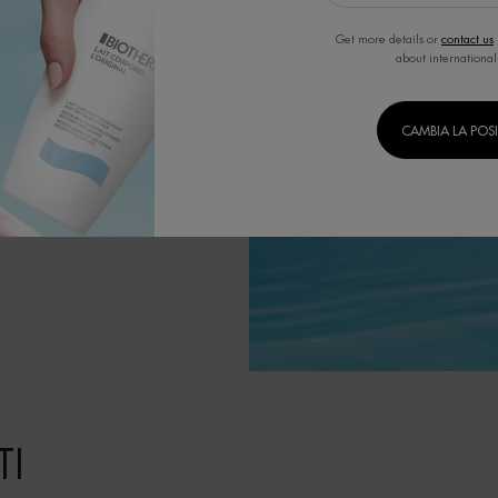
ositivi.
Get more details or
contact us
about international
CAMBIA LA POS
I