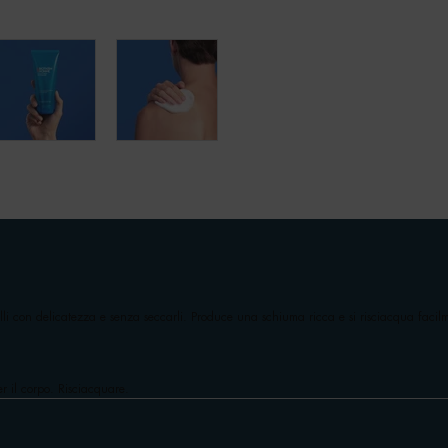
li con delicatezza e senza seccarli. Produce una schiuma ricca e si risciacqua facil
r il corpo. Risciacquare.