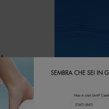
LA
SEMBRA CHE SEI IN GL
le contribuendo al
'ambito del nostro
Non in stati Uniti? Camb
l'obiettivo di
 tecnologie di
a.