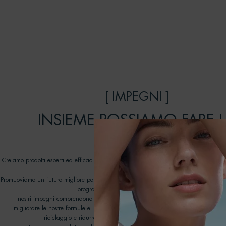
[ IMPEGNI ]
INSIEME POSSIAMO FARE 
DIFFERENZA
Creiamo prodotti esperti ed efficaci, pensati per durare: prendendoci cura della pel
rispetto degli oceani.
Promuoviamo un futuro migliore per i nostri oceani lavorando con ONG dedicate nell
programma Biotherm Water Lovers dal 2012.
I nostri impegni comprendono tutti gli aspetti della nostra catena del valore, con 
migliorare le nostre formule e i progetti di imballaggio, aprire la strada a nuove
riciclaggio e ridurre al minimo il nostro impatto ambientale sull'acqu