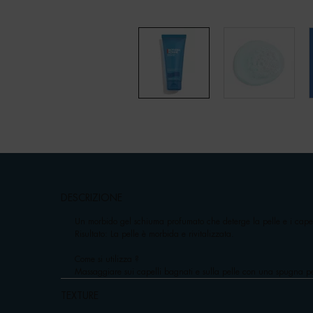
pdp-section-accordion
DESCRIZIONE
Un morbido gel schiuma profumato che deterge la pelle e i capel
Risultato: La pelle è morbida e rivitalizzata.
Come si utilizza ?
Massaggiare sui capelli bagnati e sulla pelle con una spugna pe
TEXTURE