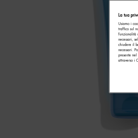
La tua pri
Usiamo i cook
traffico sul 
funzionalità 
necessari, se
chiudere il b
necessari. P
presente nel 
attraverso i 