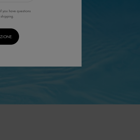
if you have questions
 shipping.
IZIONE.