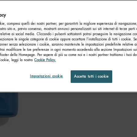
vacy
ie, compresi quelli dei nostri partner, per garantirti la migliore esperienza di navigazione
nostro sito e, previo consenso, mostrarti annunci personalizzati sui siti internet di terze parti 
relative ai social media. Cliccando i pulsanti sottostanti potrai proseguire la navigazione con
lezionare le singole categorie di cookie oppure accettare l’installazione di tutti i cookie. Se
anner senza selezionare i cookie, saranno mantenute le impostazioni predefinite relative ai
otrai modificare le tue preferenze in ogni momento accedendo alla sezione Impostazioni su
footer della Homepage. Per sapere di più su come noi e i nostri partner trattiamo i tuoi dat
Cookie, leggi la nostra
Cookie Policy.
Impostazioni cookie
Accetta tutti i cookie