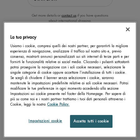
Get more details or
contact us
if you have questions
about international shipping.
La tua privacy
CAMBIA LA POSIZIONE.
Usiamo i cookie, compresi quelli dei nostri partner, per garantirti la migliore
esperienza di navigazione, analizzare il traffico sul nostro sito e, previo
consenso, mostrarti annunci personalizzati sui siti internet di terze parti e per
AQUASOURCE+ ELECTROLYTE
LIFE PLANKTON™
fornirti le funzionalità relative ai social media. Cliccando i pulsanti sottostanti
DEWY GEL 100H
REGENERATING SERUM
potrai proseguire la navigazione con i soli cookie necessari, selezionare le
singole categorie di cookie oppure accettare l’installazione di tutti i cookie.
Offre 100H di idratazione e riempie
Siero Viso Giornaliero per migliorare
Se scegli di chiudere il banner senza selezionare i cookie, saranno
visibilmente le linee sottili in solo 1 ora
10 segni dell'invecchiamento
mantenute le impostazioni predefinite relative ai soli cookie necessari. Potrai
con un leggero gel idratante
Seleziona un Formato
Seleziona un Formato
arricchito con elettroliti.
modificare le tue preferenze in ogni momento accedendo alla sezione
Impostazioni sui cookie presente nel footer della Homepage. Per sapere di
più su come noi e i nostri partner trattiamo i tuoi dati personali attraverso i
Cookie, leggi la nostra
Cookie Policy.
SCOPRI DI PIÙ
SCOPRI DI PIÙ
Impostazioni cookie
Accetta tutti i cookie
BEST SELLER