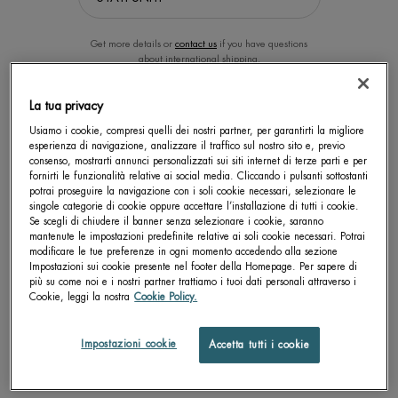
Get more details or
contact us
if you have questions
about international shipping.
La tua privacy
CAMBIA LA POSIZIONE.
Usiamo i cookie, compresi quelli dei nostri partner, per garantirti la migliore
esperienza di navigazione, analizzare il traffico sul nostro sito e, previo
consenso, mostrarti annunci personalizzati sui siti internet di terze parti e per
BIOCILS WATERPROOF
BIOSOURCE EXFOLIATING &
fornirti le funzionalità relative ai social media. Cliccando i pulsanti sottostanti
CLEASING GELÉE MICELLAIRE
potrai proseguire la navigazione con i soli cookie necessari, selezionare le
singole categorie di cookie oppure accettare l’installazione di tutti i cookie.
Struccante occhi rapido per trucco
Detergente - esfoliante delicato, adatto
Se scegli di chiudere il banner senza selezionare i cookie, saranno
Waterproof – Effetto non unto
ad uso quotidiano
mantenute le impostazioni predefinite relative ai soli cookie necessari. Potrai
Un formato disponibile
Un formato disponibile
modificare le tue preferenze in ogni momento accedendo alla sezione
100 ML
150 ML
Impostazioni sui cookie presente nel footer della Homepage. Per sapere di
più su come noi e i nostri partner trattiamo i tuoi dati personali attraverso i
Cookie, leggi la nostra
Cookie Policy.
SCOPRI DI PIÙ
SCOPRI DI PIÙ
Impostazioni cookie
Accetta tutti i cookie