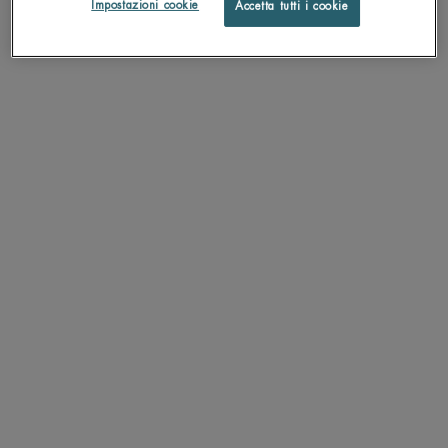
Impostazioni cookie
Accetta tutti i cookie
AQUASOURCE NIGHT SPA
BLUE PEPTIDES UPLIFT RICH
CREAM
Trattamento idratante notte
Allena la tua pelle ad essere più
elastica: luminosità dall'aspetto sano,
pelle più soda
Un formato disponibile
Un formato disponibile
50 ML
50 ML
SCOPRI DI PIÙ
SCOPRI DI PIÙ