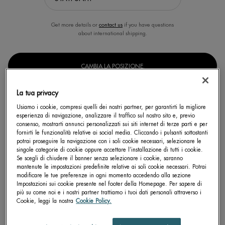
Get more details or
contact us
if you have questions
about international shipping.
CAMBIA LA POSIZIONE.
La tua privacy
AQUASOURCE+ ELECTROLYTE
Usiamo i cookie, compresi quelli dei nostri partner, per garantirti la migliore
DEWY GEL 100H
esperienza di navigazione, analizzare il traffico sul nostro sito e, previo
Offre 100H di idratazione e riempie
consenso, mostrarti annunci personalizzati sui siti internet di terze parti e per
visibilmente le linee sottili in solo 1 ora
fornirti le funzionalità relative ai social media. Cliccando i pulsanti sottostanti
con un leggero gel idratante
Seleziona un Formato
potrai proseguire la navigazione con i soli cookie necessari, selezionare le
arricchito con elettroliti.
singole categorie di cookie oppure accettare l’installazione di tutti i cookie.
Se scegli di chiudere il banner senza selezionare i cookie, saranno
mantenute le impostazioni predefinite relative ai soli cookie necessari. Potrai
modificare le tue preferenze in ogni momento accedendo alla sezione
SCOPRI DI PIÙ
Impostazioni sui cookie presente nel footer della Homepage. Per sapere di
più su come noi e i nostri partner trattiamo i tuoi dati personali attraverso i
Cookie, leggi la nostra
Cookie Policy.
BEST SELLER