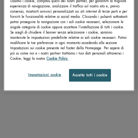
Usiamo i cookie, compresi quelli dei nostri partner, per garantirti la migliore
esperienza di navigazione, analizzare il traffico sul nostro sito e, previo
consenso, mostrarti annunci personalizzati sui siti internet di terze parti e per
Get more details or
contact us
if you have questions
fornirti le funzionalità relative ai social media. Cliccando i pulsanti sottostanti
about international shipping.
potrai proseguire la navigazione con i soli cookie necessari, selezionare le
singole categorie di cookie oppure accettare l’installazione di tutti i cookie.
Se scegli di chiudere il banner senza selezionare i cookie, saranno
mantenute le impostazioni predefinite relative ai soli cookie necessari. Potrai
CAMBIA LA POSIZIONE.
modificare le tue preferenze in ogni momento accedendo alla sezione
Impostazioni sui cookie presente nel footer della Homepage. Per sapere di
più su come noi e i nostri partner trattiamo i tuoi dati personali attraverso i
Cookie, leggi la nostra
Cookie Policy.
AQUAFITNESS SHOWER GEL
Gel doccia rivitalizzante - corpo e
Impostazioni cookie
Accetta tutti i cookie
capelli
Un formato disponibile
200 ML
SCOPRI DI PIÙ
ALTRI PRODOTTI PER TE