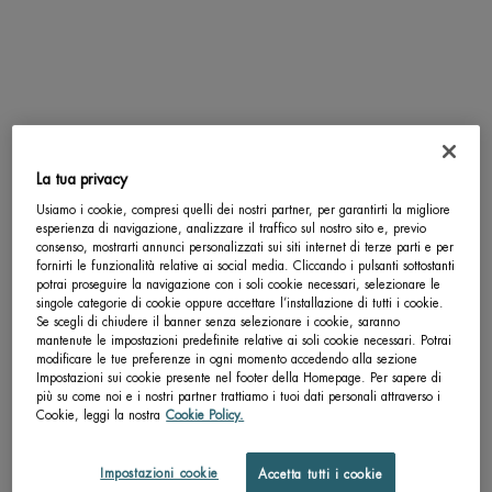
SCOPRI DI PIÙ
SCOPRI DI PIÙ
pdp-section-accordion
La tua privacy
Usiamo i cookie, compresi quelli dei nostri partner, per garantirti la migliore
esperienza di navigazione, analizzare il traffico sul nostro sito e, previo
consenso, mostrarti annunci personalizzati sui siti internet di terze parti e per
fornirti le funzionalità relative ai social media. Cliccando i pulsanti sottostanti
potrai proseguire la navigazione con i soli cookie necessari, selezionare le
singole categorie di cookie oppure accettare l’installazione di tutti i cookie.
Se scegli di chiudere il banner senza selezionare i cookie, saranno
mantenute le impostazioni predefinite relative ai soli cookie necessari. Potrai
modificare le tue preferenze in ogni momento accedendo alla sezione
Impostazioni sui cookie presente nel footer della Homepage. Per sapere di
più su come noi e i nostri partner trattiamo i tuoi dati personali attraverso i
Cookie, leggi la nostra
Cookie Policy.
Impostazioni cookie
Accetta tutti i cookie