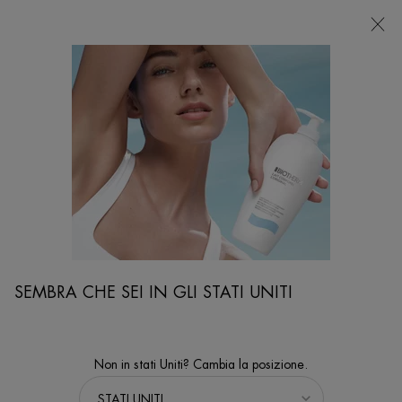
NEGOZI
Sto cercando...
Ricer
Contenuto principale
...
VISO
Trattamenti Viso
AQUASOURCE+ VITAMIN GLOW HYDRA-BRONZE
DROPS
AQUASOURCE+ Vitamin Glow Hydra Bronze Drops per una
luminosità istantanea, un'abbronzatura graduale naturale e
idratazione 50ML | Biotherm
SEMBRA CHE SEI IN GLI STATI UNITI
Non in stati Uniti? Cambia la posizione.