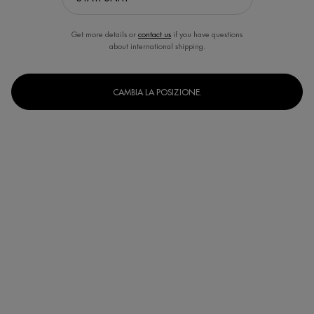
Get more details or
contact us
if you have questions
about international shipping.
CAMBIA LA POSIZIONE.
Seleziona un formato