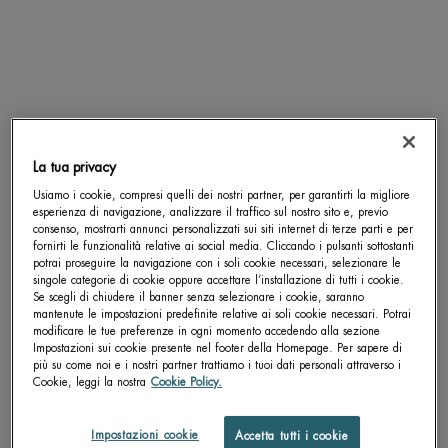
SCOPRI DI PIÙ
SCOPRI DI PIÙ
pdp-section-accordion
La tua privacy
Usiamo i cookie, compresi quelli dei nostri partner, per garantirti la migliore
esperienza di navigazione, analizzare il traffico sul nostro sito e, previo
consenso, mostrarti annunci personalizzati sui siti internet di terze parti e per
fornirti le funzionalità relative ai social media. Cliccando i pulsanti sottostanti
potrai proseguire la navigazione con i soli cookie necessari, selezionare le
singole categorie di cookie oppure accettare l’installazione di tutti i cookie.
Se scegli di chiudere il banner senza selezionare i cookie, saranno
mantenute le impostazioni predefinite relative ai soli cookie necessari. Potrai
modificare le tue preferenze in ogni momento accedendo alla sezione
Impostazioni sui cookie presente nel footer della Homepage. Per sapere di
più su come noi e i nostri partner trattiamo i tuoi dati personali attraverso i
Cookie, leggi la nostra
Cookie Policy.
Impostazioni cookie
Accetta tutti i cookie