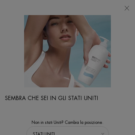
NEGOZI
Sto cercando...
Ricer
Contenuto principale
...
VISO
Sieri & Maschere
AQUA PURE SUPER CONCENTRATO
Idratante con Acido Salicilico
SEMBRA CHE SEI IN GLI STATI UNITI
Non in stati Uniti? Cambia la posizione.