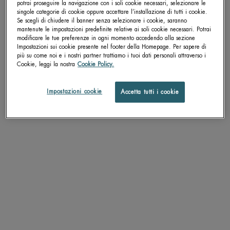
potrai proseguire la navigazione con i soli cookie necessari, selezionare le
singole categorie di cookie oppure accettare l’installazione di tutti i cookie.
pdp-section-accordion
Se scegli di chiudere il banner senza selezionare i cookie, saranno
mantenute le impostazioni predefinite relative ai soli cookie necessari. Potrai
modificare le tue preferenze in ogni momento accedendo alla sezione
Impostazioni sui cookie presente nel footer della Homepage. Per sapere di
più su come noi e i nostri partner trattiamo i tuoi dati personali attraverso i
DESCRIZIONE
Cookie, leggi la nostra
Cookie Policy.
"
La tua vita intensa ha un grande impatto sulla pelle: eccesso di sebo, pori
Impostazioni cookie
Accetta tutti i cookie
dilatati e irregolarità della pelle.
Infuso con l'ingrediente esclusivo di Biotherm Life PlanktonTM e Acido
Salicilico, AQUA PURE è stato creato per affinare la texture della pelle. I pori
dilatati appaiono meno visibili, la pelle appare meno lucida per un aspetto più
sano. Questo fluido a rapido assorbimento agisce sulla pelle disidratata per
combattere le irregolarità della pelle, pori dilatati e bilanciare l'eccesso di sebo.
Lascia la pelle con una sensazione di purezza e idratazione rendendolo un
ottimo alleato per una pelle estremamente idratata.
"
TEXTURE
APPLICAZIONE