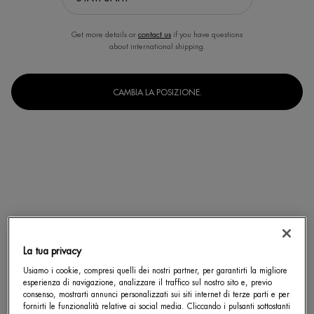
Get more details or
contact us
if you have questions
about international shipping.
CAMBIA LA POSIZIONE.
La tua privacy
Usiamo i cookie, compresi quelli dei nostri partner, per garantirti la migliore
Un formato disponibile
esperienza di navigazione, analizzare il traffico sul nostro sito e, previo
50 ml
consenso, mostrarti annunci personalizzati sui siti internet di terze parti e per
Selected
, 1 of 1
fornirti le funzionalità relative ai social media. Cliccando i pulsanti sottostanti