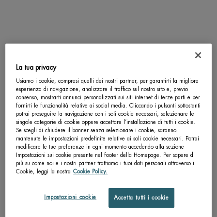
SCOPRI DI PIÙ
SCOPRI DI PIÙ
pdp-section-accordion
La tua privacy
Usiamo i cookie, compresi quelli dei nostri partner, per garantirti la migliore
esperienza di navigazione, analizzare il traffico sul nostro sito e, previo
consenso, mostrarti annunci personalizzati sui siti internet di terze parti e per
fornirti le funzionalità relative ai social media. Cliccando i pulsanti sottostanti
potrai proseguire la navigazione con i soli cookie necessari, selezionare le
singole categorie di cookie oppure accettare l’installazione di tutti i cookie.
Se scegli di chiudere il banner senza selezionare i cookie, saranno
mantenute le impostazioni predefinite relative ai soli cookie necessari. Potrai
modificare le tue preferenze in ogni momento accedendo alla sezione
Impostazioni sui cookie presente nel footer della Homepage. Per sapere di
più su come noi e i nostri partner trattiamo i tuoi dati personali attraverso i
Cookie, leggi la nostra
Cookie Policy.
Impostazioni cookie
Accetta tutti i cookie