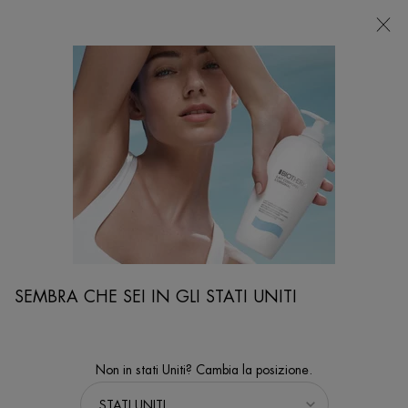
NEGOZI
Sto cercando...
Ricer
Contenuto principale
...
VISO
Trattamenti Antietà
FORCE SUPREME EYE RESHAPER CREAM
Force Supreme Eye Reshaper: Crema Contorno Occhi Antirughe
effetto Lifting da Uomo con Biotech Plankton™, Augmented-
Proxylane & Hexa Peptide 8
SEMBRA CHE SEI IN GLI STATI UNITI
Non in stati Uniti? Cambia la posizione.