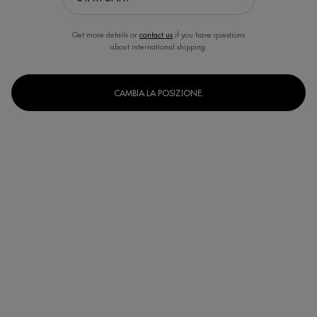
Get more details or
contact us
if you have questions
about international shipping.
CAMBIA LA POSIZIONE.
Un formato disponibile
20 ml