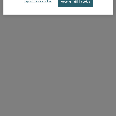
Impostazioni cookie
Accetta tutti i cookie
WATERLOVER HYDRATING SUN
LAIT CORPOREL LATTE CORPO
MILK SPF 30
SPF 30 - Protezione alta.
Latte corpo idratante e anti-secchezza
Un formato disponibile
Seleziona un Formato
200 ML
SCOPRI DI PIÙ
SCOPRI DI PIÙ