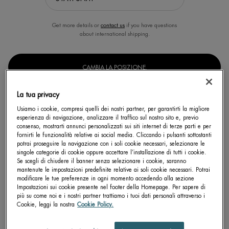
Get more details or
contact us
if you have questions
about international shipping.
CAMBIA LA POSIZIONE.
La tua privacy
VITAMIN BODY MIST - EAU
Usiamo i cookie, compresi quelli dei nostri partner, per garantirti la migliore
VITAMINÉE PULSATION BERRY
esperienza di navigazione, analizzare il traffico sul nostro sito e, previo
Vitamin Mist Pulsation Berry 100 ml –
consenso, mostrarti annunci personalizzati sui siti internet di terze parti e per
Fruity Body Mist | Biotherm
fornirti le funzionalità relative ai social media. Cliccando i pulsanti sottostanti
Un formato disponibile
potrai proseguire la navigazione con i soli cookie necessari, selezionare le
100 ML
singole categorie di cookie oppure accettare l’installazione di tutti i cookie.
Se scegli di chiudere il banner senza selezionare i cookie, saranno
mantenute le impostazioni predefinite relative ai soli cookie necessari. Potrai
modificare le tue preferenze in ogni momento accedendo alla sezione
SCOPRI DI PIÙ
Impostazioni sui cookie presente nel footer della Homepage. Per sapere di
più su come noi e i nostri partner trattiamo i tuoi dati personali attraverso i
Cookie, leggi la nostra
Cookie Policy.
BEST SELLER