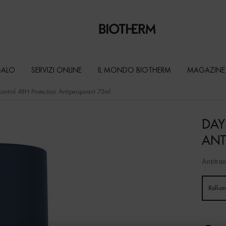
GALO
SERVIZI ONLINE
IL MONDO BIOTHERM
MAGAZINE
ontrol 48H Protection Antiperspirant 75ml
DAY
ANT
Antitran
Un size disponibile
Roll-o