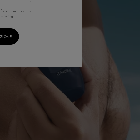
if you have questions
 shipping.
IZIONE.