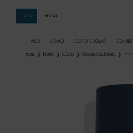
INT
NEGOZI
VISO
UOMO
CORPO E SOLARI
IDEA RE
Contenuto principale
Home
UOMO
CORPO
Deodoranti & Profumi
Day C