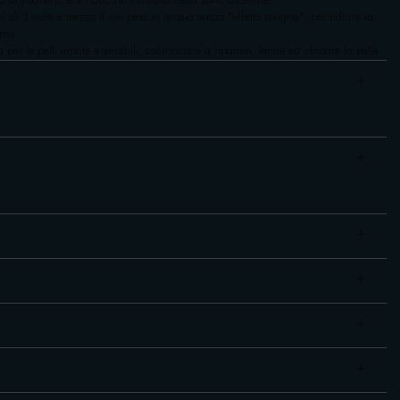
tà antibatteriche e riducono l'umidità nella zona ascellare.
più di 3 volte e mezzo il suo peso in acqua senza "effetto spugna", per ridurre la
rno.
 per le pelli irritate e sensibili, contribuisce a riparare, lenire ed idratare la pelle.