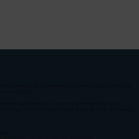
8 ore di protezione, per una performance che risponde ai bisogni di tutti i giorni.
irante fino a 2 giorni.
azione dei suoi deodoranti con la nuova smart protect technology™: per
rante a lunga durata che rinfresca e protegge la pelle dal sudore, mantenendola
erlite: