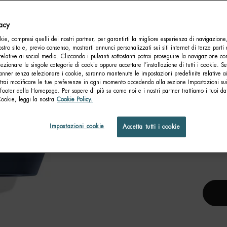
Com
vacy
ie, compresi quelli dei nostri partner, per garantirti la migliore esperienza di navigazione
nostro sito e, previo consenso, mostrarti annunci personalizzati sui siti internet di terze parti 
relative ai social media. Cliccando i pulsanti sottostanti potrai proseguire la navigazione con
lezionare le singole categorie di cookie oppure accettare l’installazione di tutti i cookie. Se
anner senza selezionare i cookie, saranno mantenute le impostazioni predefinite relative ai
otrai modificare le tue preferenze in ogni momento accedendo alla sezione Impostazioni su
footer della Homepage. Per sapere di più su come noi e i nostri partner trattiamo i tuoi dat
Cookie, leggi la nostra
Cookie Policy.
D
Impostazioni cookie
Accetta tutti i cookie
PROT
Un 