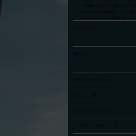
- i sali di alluminio vantano proprie
- la perlite è in grado di assorbire 
sensazione di umidità durante il gio
- l'allantoina, particolarmente adatta
APPLICAZIONE
TEXTURE
RISULTATI PROVATI
INGREDIENTI
IMPATTO AMBIANTALE
ETICHETTA AMBIENTALE