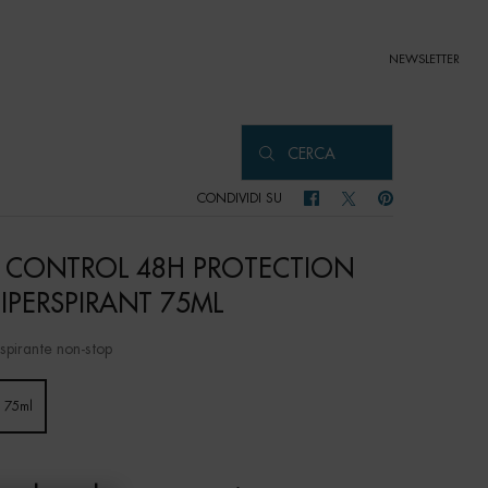
NEWSLETTER
CERCA
CONDIVIDI SU
CONDIVIDI SU FACEBOOK
CONDIVIDI SU TWITTER
CONDIVIDI SU PIN
 CONTROL 48H PROTECTION
IPERSPIRANT 75ML
spirante non-stop
n 75ml
Selected
, 1 of 1