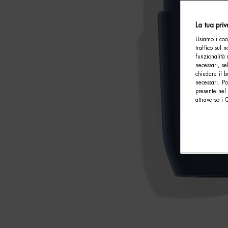
La tua pri
Usiamo i cook
traffico sul 
funzionalità 
necessari, se
chiudere il b
necessari. P
presente nel 
attraverso i 