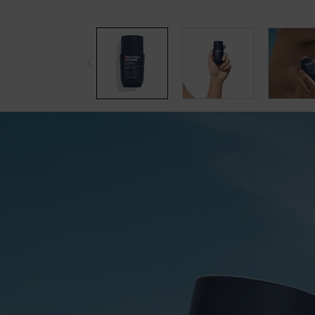
pdp-section-accordion