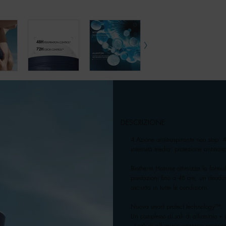
DESCRIZIONE
4 Azione antitraspirante non stop: 4
intensità media: protezione antitrasp
Biotherm Homme ottimizza la formul
prestazioni fino a 48 ore, un deodo
asciutta in tutte le condizioni.
Nuova smart protect technology™.
Un complesso di sali di alluminio + p