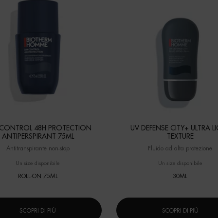
 CONTROL 48H PROTECTION
UV DEFENSE CITY+ ULTRA L
ANTIPERSPIRANT 75ML
TEXTURE
Antitranspirante non-stop
Fluido ad alta protezione
Un size disponibile
Un size disponibile
ROLL-ON 75ML
30ML
SCOPRI DI PIÙ
SCOPRI DI PIÙ