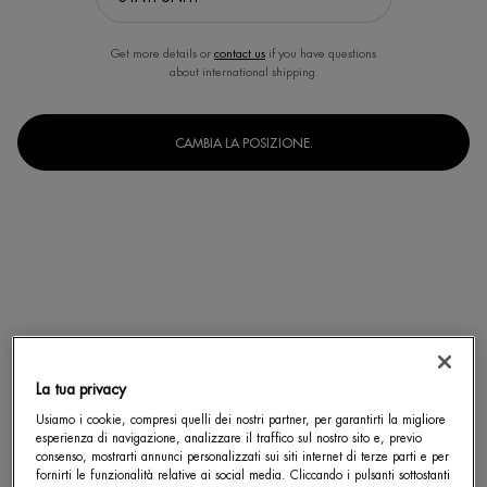
Get more details or
contact us
if you have questions
about international shipping.
CAMBIA LA POSIZIONE.
LAIT CORPOREL LATTE CORPO
BIOMAINS
Latte corpo idratante e anti-secchezza
Trattamento mani e unghie SPF 15
Seleziona un Formato
Seleziona un Formato
La tua privacy
SCOPRI DI PIÙ
SCOPRI DI PIÙ
Usiamo i cookie, compresi quelli dei nostri partner, per garantirti la migliore
esperienza di navigazione, analizzare il traffico sul nostro sito e, previo
consenso, mostrarti annunci personalizzati sui siti internet di terze parti e per
fornirti le funzionalità relative ai social media. Cliccando i pulsanti sottostanti