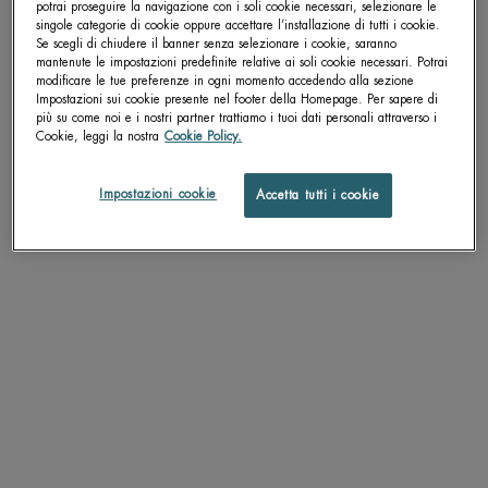
potrai proseguire la navigazione con i soli cookie necessari, selezionare le
singole categorie di cookie oppure accettare l’installazione di tutti i cookie.
Se scegli di chiudere il banner senza selezionare i cookie, saranno
mantenute le impostazioni predefinite relative ai soli cookie necessari. Potrai
modificare le tue preferenze in ogni momento accedendo alla sezione
Impostazioni sui cookie presente nel footer della Homepage. Per sapere di
più su come noi e i nostri partner trattiamo i tuoi dati personali attraverso i
Cookie, leggi la nostra
Cookie Policy.
Impostazioni cookie
Accetta tutti i cookie
BIOMAINS VITAMINÉ
EAU D'ENERGIE MILK
Trattamento anti-opacità con
Crema corpo profumata di bellezza
Niacinamide per mani e unghie.
nutre e illumina la pelle, rendendola
liscia come la seta
Un formato disponibile
Un size disponibile
50 ML
BOTTLE 400ML
SCOPRI DI PIÙ
SCOPRI DI PIÙ
NOVITA