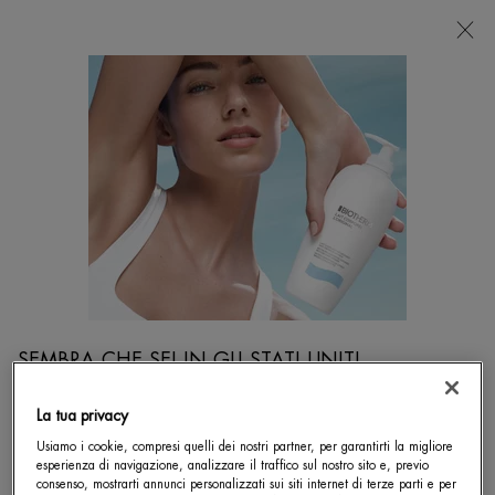
NEGOZI
Sto cercando...
Ricer
Contenuto principale
Home
Magazine
BIOSCIENZE E INGREDIENTI
Categoria rivista per articoli su bioscienze e ingredienti
TRATTAMENTI CON ACIDO IALURONICO: I BENEFICI
SEMBRA CHE SEI IN GLI STATI UNITI
PER LA PELLE
La tua privacy
Con BIOTHERM
Usiamo i cookie, compresi quelli dei nostri partner, per garantirti la migliore
Non in stati Uniti? Cambia la posizione.
Creation Date:
22nd Sep 2021
esperienza di navigazione, analizzare il traffico sul nostro sito e, previo
consenso, mostrarti annunci personalizzati sui siti internet di terze parti e per