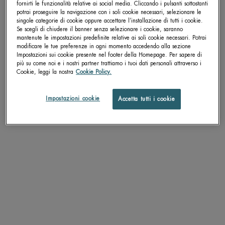
fornirti le funzionalità relative ai social media. Cliccando i pulsanti sottostanti
RETINOLO O ACIDO IALURONICO
potrai proseguire la navigazione con i soli cookie necessari, selezionare le
singole categorie di cookie oppure accettare l’installazione di tutti i cookie.
Get more details or
contact us
if you have questions
Se scegli di chiudere il banner senza selezionare i cookie, saranno
about international shipping.
mantenute le impostazioni predefinite relative ai soli cookie necessari. Potrai
modificare le tue preferenze in ogni momento accedendo alla sezione
Con BIOTHERM
Impostazioni sui cookie presente nel footer della Homepage. Per sapere di
più su come noi e i nostri partner trattiamo i tuoi dati personali attraverso i
Creation Date:
16 Dic 2022
CAMBIA LA POSIZIONE.
Cookie, leggi la nostra
Cookie Policy.
RETINOLO COS E A COSA SERVE
Impostazioni cookie
Accetta tutti i cookie
Con BIOTHERM
Creation Date:
16 Dic 2022
Le nostre categorie
Consigli per la cura della pelle
Consigli per la cura degli uomini