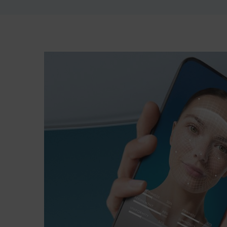
pdp-section-bioscan