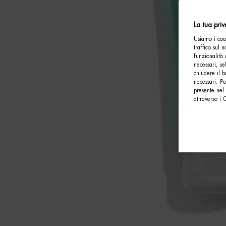
La tua pri
Usiamo i cook
traffico sul 
funzionalità 
necessari, se
chiudere il b
necessari. P
presente nel 
attraverso i 