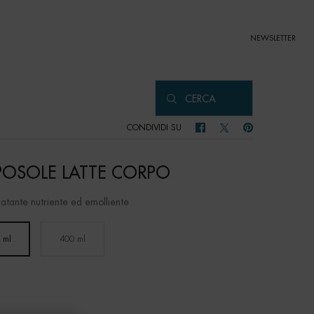
NEWSLETTER
CERCA
CONDIVIDI SU
CONDIVIDI SU FACEBOOK
CONDIVIDI SU TWITTER
CONDIVIDI SU PIN
OSOLE LATTE CORPO
ratante nutriente ed emolliente
 ml
400 ml
Selected
, 1 of 2
Selected
, 2 of 2