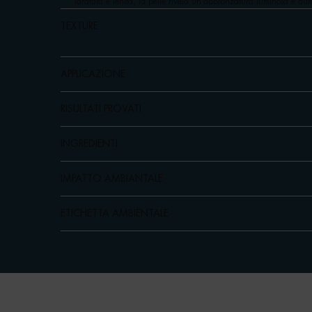
Idratata e lenita, la pelle rivela un'abbronzatura luminosa e dur
TEXTURE
APPLICAZIONE
RISULTATI PROVATI
INGREDIENTI
IMPATTO AMBIANTALE
ETICHETTA AMBIENTALE