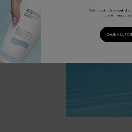
l'obiettivo di
 tecnologie di
Get more details or
contact us
a.
about international
ositivi.
CAMBIA LA POS