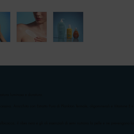
zatura luminosa e duratura.
ccessiva. Arricchita con Estratto Puro di Plankton Termale, oligominerali e Vitamine E
i albicocca, il ribes nero e gli oli essenziali di semi nutrono la pelle e ne prevengono