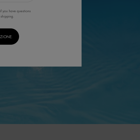
if you have questions
 shipping.
IZIONE.