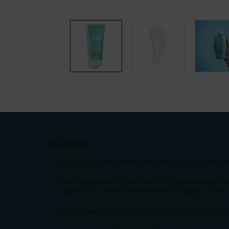
pdp-section-accordion
DESCRIZIONE
Innovazione dopo-sole Biotherm: Alta idratazione per un'abbron
- Allevia la sensazione di calore data da un'esposizione solare e
la rigenerazione cellulare dell'epidermide danneggiata dal sole.
- Azione rinfrescante istantanea: il burro di karité, il nocciolo d