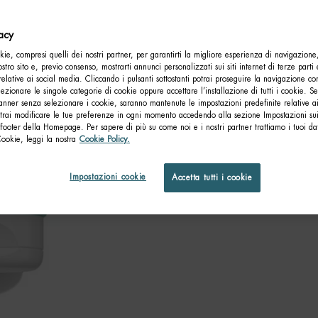
vacy
ie, compresi quelli dei nostri partner, per garantirti la migliore esperienza di navigazione
nostro sito e, previo consenso, mostrarti annunci personalizzati sui siti internet di terze parti 
relative ai social media. Cliccando i pulsanti sottostanti potrai proseguire la navigazione con
lezionare le singole categorie di cookie oppure accettare l’installazione di tutti i cookie. Se
anner senza selezionare i cookie, saranno mantenute le impostazioni predefinite relative ai
otrai modificare le tue preferenze in ogni momento accedendo alla sezione Impostazioni su
footer della Homepage. Per sapere di più su come noi e i nostri partner trattiamo i tuoi dat
Cookie, leggi la nostra
Cookie Policy.
Impostazioni cookie
Accetta tutti i cookie