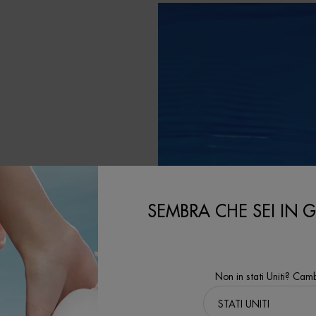
LA
SEMBRA CHE SEI IN GL
le contribuendo al
Non in stati Uniti? Camb
'ambito del nostro