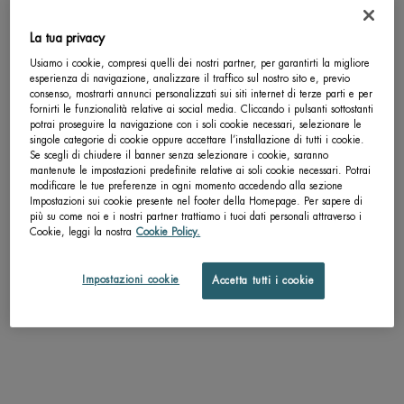
La tua privacy
Completa la tua routine
Usiamo i cookie, compresi quelli dei nostri partner, per garantirti la migliore
esperienza di navigazione, analizzare il traffico sul nostro sito e, previo
consenso, mostrarti annunci personalizzati sui siti internet di terze parti e per
fornirti le funzionalità relative ai social media. Cliccando i pulsanti sottostanti
potrai proseguire la navigazione con i soli cookie necessari, selezionare le
singole categorie di cookie oppure accettare l’installazione di tutti i cookie.
Se scegli di chiudere il banner senza selezionare i cookie, saranno
mantenute le impostazioni predefinite relative ai soli cookie necessari. Potrai
modificare le tue preferenze in ogni momento accedendo alla sezione
Impostazioni sui cookie presente nel footer della Homepage. Per sapere di
più su come noi e i nostri partner trattiamo i tuoi dati personali attraverso i
Cookie, leggi la nostra
Cookie Policy.
Impostazioni cookie
Accetta tutti i cookie
FORCE SUPREME CLEANSER
FORCE SUPREME EYE ARCHI
SIERO
Un formato disponibile
Un formato disponibile
125 ML
15 ML