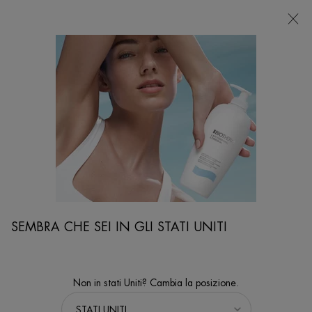
NEGOZI
Sto cercando...
Ricer
Contenuto principale
...
VISO
Trattamenti Idratanti
FORCE SUPREME GEL ANTI-ETÀ
Gel rivitalizzante e antietà per uomo
SEMBRA CHE SEI IN GLI STATI UNITI
Non in stati Uniti? Cambia la posizione.