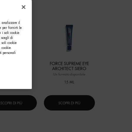
, analizzare il
e per fornirti le
 i soli cookie
 scegli di
 soli cookie
i cookie
i personali
ORCE SUPREME
FORCE SUPREME EYE
CLEANSER
ARCHITECT SIERO
formato disponibile
Un formato disponibile
125 ML
15 ML
SCOPRI DI PIÙ
SCOPRI DI PIÙ