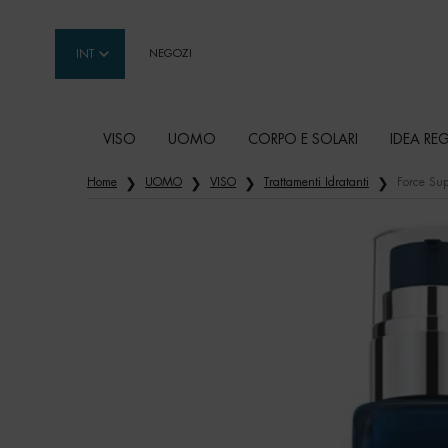
INT
NEGOZI
VISO
UOMO
CORPO E SOLARI
IDEA RE
Contenuto principale
Home
UOMO
VISO
Trattamenti Idratanti
Force Sup