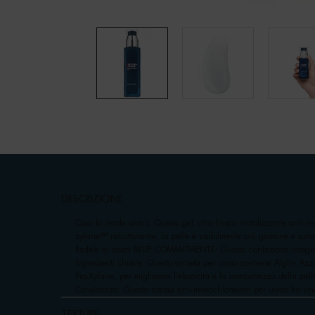
pdp-section-accordion
DESCRIZIONE
Cosa lo rende unico: Questo gel ultra-fresco rivitalizzante anti-i
xylane™ ristrutturante, la pelle è visibilmente più giovane e sod
Fedele ai nostri BLUE COMMITMENTS: Questa confezione integra m
Ingredienti chiave: Questo antietà per uomo contiene Alghe Azzu
Pro-Xylane, per migliorare l'elasticità e la compattezza della pell
Consistenza: Questa crema anti-invecchiamento per uomo ha una co
TEXTURE