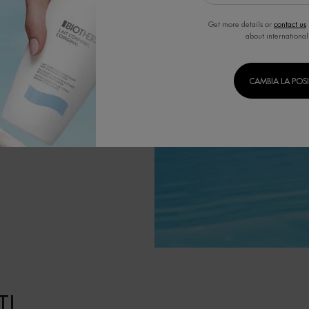
a.
ositivi.
Get more details or
contact us
about international
CAMBIA LA POS
I