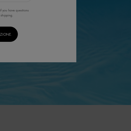
if you have questions
 shipping.
IZIONE.