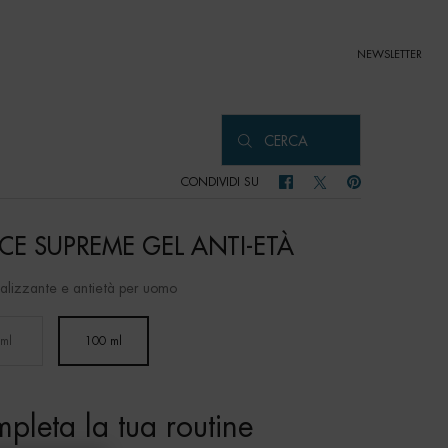
NEWSLETTER
CERCA
CONDIVIDI SU
CONDIVIDI SU FACEBOOK
CONDIVIDI SU TWITTER
CONDIVIDI SU PIN
CE SUPREME GEL ANTI-ETÀ
italizzante e antietà per uomo
 ml
100 ml
Selected
, 1 of 2
Selected
, 2 of 2
pleta la tua routine