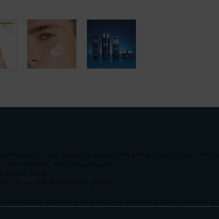
nvecchiamento per uomo penetra rapidamente nella pelle per agire sui segni visibili dell
a, come rivitalizzata. Texture non appiccicosa.
ateriali riciclati.
rre, per una pelle dall'aspetto più giovane.
e.
nsistenza gel ultra-fresca e sottile sulla pelle. Assorbimento rapido, sensazione no