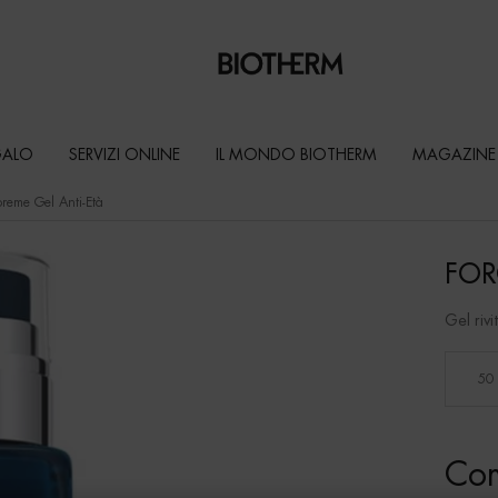
GALO
SERVIZI ONLINE
IL MONDO BIOTHERM
MAGAZINE
reme Gel Anti-Età
FOR
Gel riv
Seleziona un formato
50
Com