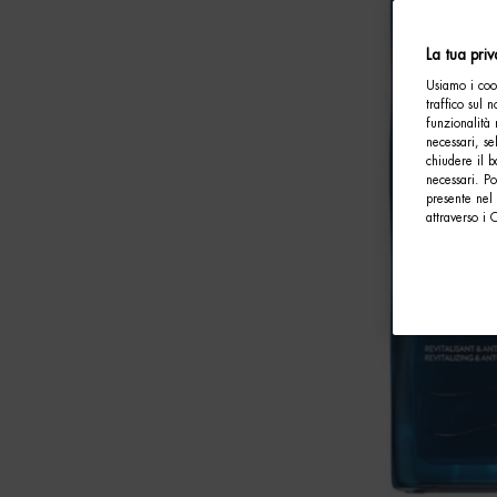
La tua pri
Usiamo i cook
traffico sul 
funzionalità 
necessari, se
chiudere il b
necessari. P
presente nel 
attraverso i 