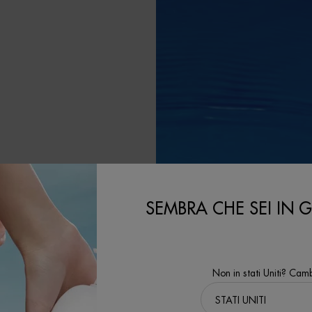
LA
SEMBRA CHE SEI IN GL
le contribuendo al
'ambito del nostro
Non in stati Uniti? Camb
l'obiettivo di
 tecnologie di