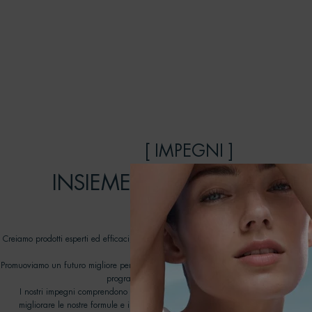
[ IMPEGNI ]
INSIEME POSSIAMO FARE 
DIFFERENZA
Creiamo prodotti esperti ed efficaci, pensati per durare: prendendoci cura della pel
rispetto degli oceani.
Promuoviamo un futuro migliore per i nostri oceani lavorando con ONG dedicate nell
programma Biotherm Water Lovers dal 2012.
I nostri impegni comprendono tutti gli aspetti della nostra catena del valore, con 
migliorare le nostre formule e i progetti di imballaggio, aprire la strada a nuove