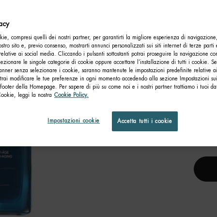
vacy
ie, compresi quelli dei nostri partner, per garantirti la migliore esperienza di navigazione
nostro sito e, previo consenso, mostrarti annunci personalizzati sui siti internet di terze parti 
relative ai social media. Cliccando i pulsanti sottostanti potrai proseguire la navigazione con
lezionare le singole categorie di cookie oppure accettare l’installazione di tutti i cookie. Se
anner senza selezionare i cookie, saranno mantenute le impostazioni predefinite relative ai
otrai modificare le tue preferenze in ogni momento accedendo alla sezione Impostazioni su
footer della Homepage. Per sapere di più su come noi e i nostri partner trattiamo i tuoi dat
Cookie, leggi la nostra
Cookie Policy.
F
Impostazioni cookie
Accetta tutti i cookie
Un 