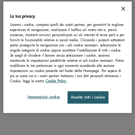
Completa la tua routine
La tua privacy
Usiamo i cookie, compresi quelli dei nostri partner, per garantirti la migliore
esperienza di navigazione, analizzare il traffico sul nostro sito e, previo
consenso, mostrarti annunci personalizzati sui siti internet di terze parti e per
fornirti le funzionalità relative ai social media. Cliccando i pulsanti sottostanti
potrai proseguire la navigazione con i soli cookie necessari, selezionare le
singole categorie di cookie oppure accettare l’installazione di tutti i cookie.
Se scegli di chiudere il banner senza selezionare i cookie, saranno
mantenute le impostazioni predefinite relative ai soli cookie necessari. Potrai
modificare le tue preferenze in ogni momento accedendo alla sezione
Impostazioni sui cookie presente nel footer della Homepage. Per sapere di
più su come noi e i nostri partner trattiamo i tuoi dati personali attraverso i
Cookie, leggi la nostra
Cookie Policy.
SCHIUMA DA BARBA
GEL SHAVER
Impostazioni cookie
Accetta tutti i cookie
Un formato disponibile
Un formato disponibile
200 ML
150 ML