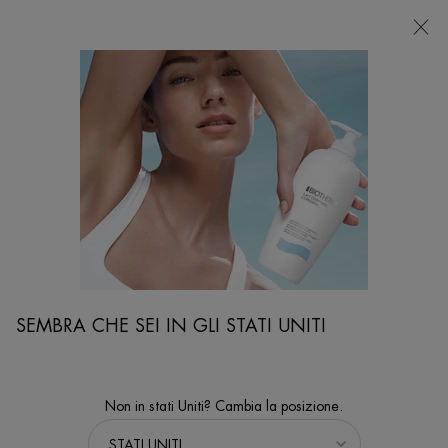
NEGOZI
Sto cercando...
Ricer
Contenuto principale
...
VISO
Rasatura
AFTER SHAVE EMULSION
Émulsion après-rasage apaisante sans alcool, pour peau sèche
SEMBRA CHE SEI IN GLI STATI UNITI
Non in stati Uniti? Cambia la posizione.