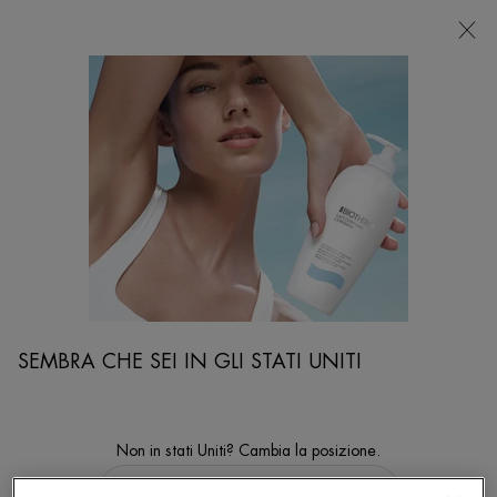
NEGOZI
Sto cercando...
Ricer
Contenuto principale
Lift and Blur
Home
VISO
Sort:
PERFEZIONA
FILTERS MENU
4 prodotti
SEMBRA CHE SEI IN GLI STATI UNITI
Non in stati Uniti? Cambia la posizione.