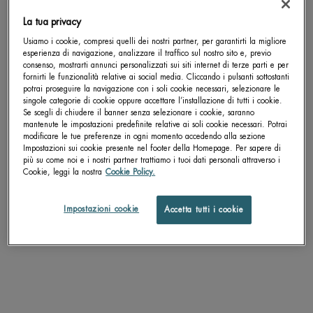
La tua privacy
Get more details or
contact us
if you have questions
Usiamo i cookie, compresi quelli dei nostri partner, per garantirti la migliore
about international shipping.
esperienza di navigazione, analizzare il traffico sul nostro sito e, previo
consenso, mostrarti annunci personalizzati sui siti internet di terze parti e per
fornirti le funzionalità relative ai social media. Cliccando i pulsanti sottostanti
potrai proseguire la navigazione con i soli cookie necessari, selezionare le
BLUE PEPTIDES UPLIFT RICH
BLUE PEPTIDES UPLIFT CREAM
CAMBIA LA POSIZIONE.
singole categorie di cookie oppure accettare l’installazione di tutti i cookie.
CREAM
SPF 30
Se scegli di chiudere il banner senza selezionare i cookie, saranno
Allena la tua pelle ad essere più
Allena la tua pelle ad essere più
mantenute le impostazioni predefinite relative ai soli cookie necessari. Potrai
elastica: luminosità dall'aspetto sano,
elastica: colorito dall'aspetto sano,
modificare le tue preferenze in ogni momento accedendo alla sezione
pelle più soda
pelle più soda
Un formato disponibile
Un formato disponibile
Impostazioni sui cookie presente nel footer della Homepage. Per sapere di
più su come noi e i nostri partner trattiamo i tuoi dati personali attraverso i
50 ML
50 ML
Cookie, leggi la nostra
Cookie Policy.
SCOPRI DI PIÙ
SCOPRI DI PIÙ
Impostazioni cookie
Accetta tutti i cookie