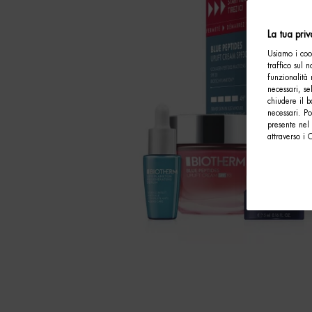
La tua pri
Usiamo i cook
traffico sul 
funzionalità 
necessari, se
chiudere il b
necessari. P
presente nel 
attraverso i 