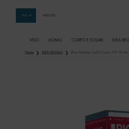
INT
NEGOZI
VISO
UOMO
CORPO E SOLARI
IDEA RE
Contenuto principale
Home
IDEA REGALO
Blue Peptides Uplift Cream SFP 30 Rou