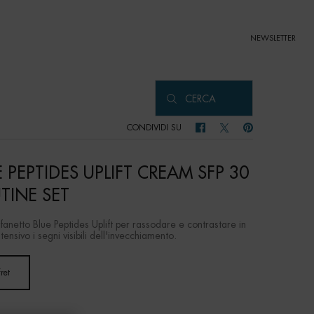
NEWSLETTER
CERCA
CONDIVIDI SU
CONDIVIDI SU FACEBOOK
CONDIVIDI SU TWITTER
CONDIVIDI SU PIN
E PEPTIDES UPLIFT CREAM SFP 30
TINE SET
ofanetto Blue Peptides Uplift per rassodare e contrastare in
ensivo i segni visibili dell'invecchiamento.
ret
Selected
, 1 of 1