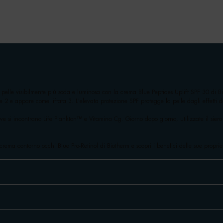
a pelle visibilmente più soda e luminosa con la crema Blue Peptides Uplift SPF 30 di B
re 2 e appare come liftata 3. L'elevata protezione SPF protegge la pelle dagli effetti 
ove si incontrano Life Plankton™ e Vitamina Cg. Giorno dopo giorno, utilizzate il siero
a crema contorno occhi Blue Pro-Retinol di Biotherm e scopri i benefici delle sue propri