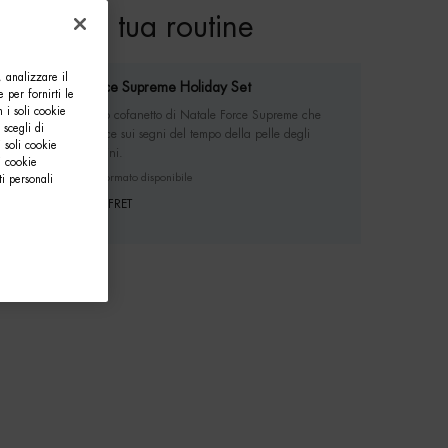
pleta la tua routine
, analizzare il
Force Supreme Holiday Set
e per fornirti le
 i soli cookie
Il tuo cofanetto di Natale Force Supreme che
 scegli di
agisce sui segni del tempo della pelle degli
 soli cookie
uomini.
i cookie
Un formato disponibile
i personali
COFFRET