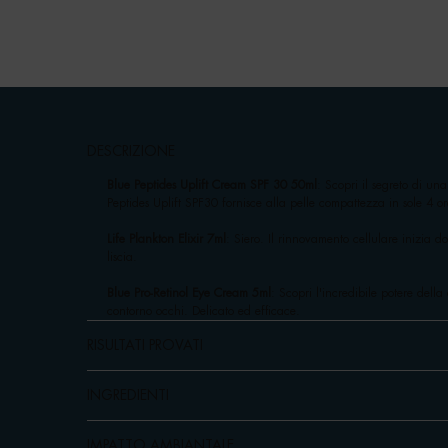
pdp-section-accordion
DESCRIZIONE
Blue Peptides Uplift Cream SPF 30 50ml
: Scopri il segreto di un
Peptides Uplift SPF30 fornisce alla pelle compattezza in sole 4 o
Life Plankton Elixir 7ml
: Siero. Il rinnovamento cellulare inizia d
liscia.
Blue Pro-Retinol Eye Cream 5ml
: Scopri l'incredibile potere dell
contorno occhi. Delicato ed efficace.
RISULTATI PROVATI
INGREDIENTI
IMPATTO AMBIANTALE