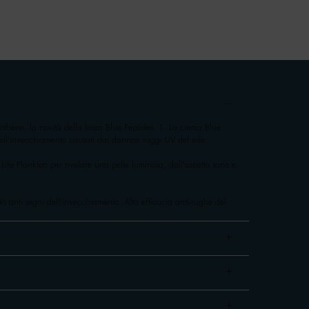
iotherm, la novità della linea Blue Peptides. 1. La crema Blue
dell'invecchiamento causati dai dannosi raggi UV del sole.
 Life Plankton per rivelare una pelle luminosa, dall'aspetto sano e
età anti segni dell'invecchiamento. Alta efficacia anti-rughe del