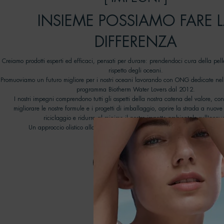
INSIEME POSSIAMO FARE 
DIFFERENZA
Creiamo prodotti esperti ed efficaci, pensati per durare: prendendoci cura della pel
rispetto degli oceani.
Promuoviamo un futuro migliore per i nostri oceani lavorando con ONG dedicate nell
programma Biotherm Water Lovers dal 2012.
I nostri impegni comprendono tutti gli aspetti della nostra catena del valore, con 
migliorare le nostre formule e i progetti di imballaggio, aprire la strada a nuove
riciclaggio e ridurre al minimo il nostro impatto ambientale sull'acqu
Un approccio olistico alla bellezza che solleva un'ondata di cambiamenti p
SCOPRI