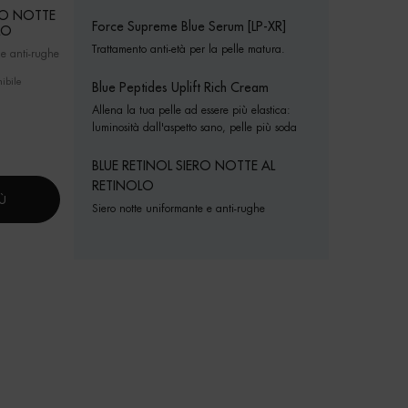
ERO NOTTE
Force Supreme Blue Serum [LP-XR]
LO
Trattamento anti-età per la pelle matura.
 e anti-rughe
ibile
Blue Peptides Uplift Rich Cream
Allena la tua pelle ad essere più elastica:
luminosità dall'aspetto sano, pelle più soda
BLUE RETINOL SIERO NOTTE AL
RETINOLO
IÙ
Siero notte uniformante e anti-rughe