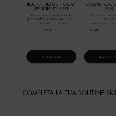
BLUE PEPTIDES UPLIFT CREAM
FORCE SUPREME B
SFP 30 ROUTINE SET
[LP-XR]
Il tuo cofanetto Blue Peptides Uplift
Trattamento anti-età 
per rassodare e contrastare in modo
matura.
intensivo i segni visibili
Un formato disponibile
Seleziona un Format
dell'invecchiamento.
COFFRET
SCOPRI DI PIÙ
SCOPRI DI P
DOMANDE FREQUENTI
Routine
COMPLETA LA TUA ROUTINE SK