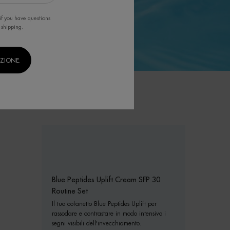
if you have questions
 shipping.
IZIONE.
Blue Peptides Uplift Cream SFP 30
Routine Set
Il tuo cofanetto Blue Peptides Uplift per
rassodare e contrastare in modo intensivo i
segni visibili dell'invecchiamento.