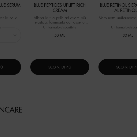
LUE SERUM
BLUE PEPTIDES UPLIFT RICH
BLUE RETINOL SI
CREAM
AL RETINO
per la pelle
Allena la tua pelle ad essere più
Siero notte uniformante
elastica: luminosità dall'aspetto
sano, pelle più soda
o
Un formato disponibile
Un formato dispon
50 ML
30 ML
IÙ
SCOPRI DI PIÙ
SCOPRI DI P
INCARE