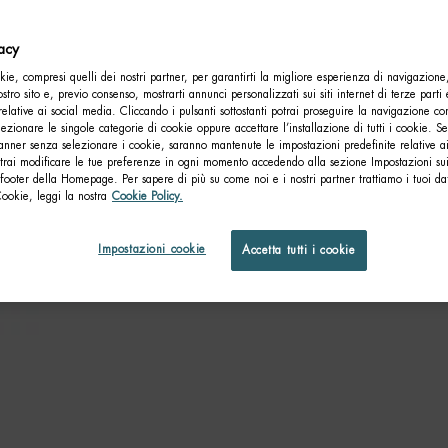
Com
vacy
ie, compresi quelli dei nostri partner, per garantirti la migliore esperienza di navigazione
nostro sito e, previo consenso, mostrarti annunci personalizzati sui siti internet di terze parti 
relative ai social media. Cliccando i pulsanti sottostanti potrai proseguire la navigazione con
lezionare le singole categorie di cookie oppure accettare l’installazione di tutti i cookie. Se
anner senza selezionare i cookie, saranno mantenute le impostazioni predefinite relative ai
otrai modificare le tue preferenze in ogni momento accedendo alla sezione Impostazioni su
footer della Homepage. Per sapere di più su come noi e i nostri partner trattiamo i tuoi dat
Cookie, leggi la nostra
Cookie Policy.
Impostazioni cookie
Accetta tutti i cookie