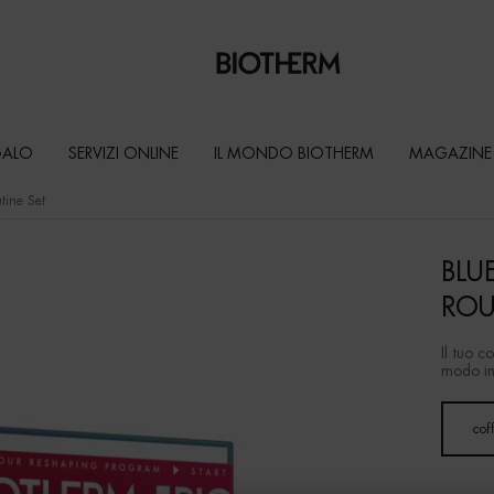
GALO
SERVIZI ONLINE
IL MONDO BIOTHERM
MAGAZINE
tine Set
BLU
ROU
Il tuo c
modo int
Un formato disponibile
coff