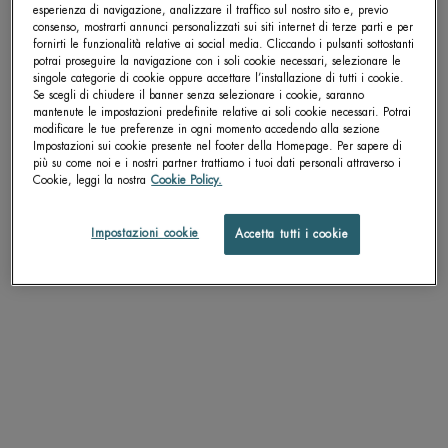
esperienza di navigazione, analizzare il traffico sul nostro sito e, previo
consenso, mostrarti annunci personalizzati sui siti internet di terze parti e per
fornirti le funzionalità relative ai social media. Cliccando i pulsanti sottostanti
Get more details or
contact us
if you have questions
potrai proseguire la navigazione con i soli cookie necessari, selezionare le
about international shipping.
singole categorie di cookie oppure accettare l’installazione di tutti i cookie.
Se scegli di chiudere il banner senza selezionare i cookie, saranno
mantenute le impostazioni predefinite relative ai soli cookie necessari. Potrai
modificare le tue preferenze in ogni momento accedendo alla sezione
AQUASOURCE BB CREAM FAIR
AQUASOURCE BB CREAM
CAMBIA LA POSIZIONE.
Impostazioni sui cookie presente nel footer della Homepage. Per sapere di
TO MEDIUM
MEDIUM TO GOLD
più su come noi e i nostri partner trattiamo i tuoi dati personali attraverso i
Idratante effetto bellezza istantanea
Idratante effetto bellezza istantanea
Cookie, leggi la nostra
Cookie Policy.
Un formato disponibile
Un formato disponibile
30 ML
30 ML
Impostazioni cookie
Accetta tutti i cookie
SCOPRI DI PIÙ
SCOPRI DI PIÙ
ALTRI PRODOTTI PER TE