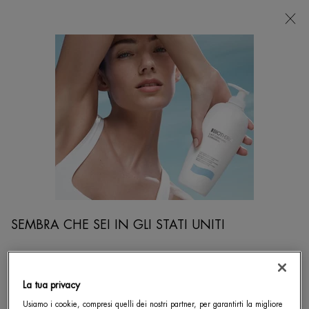
NEGOZI
Sto cercando...
Ricer
Contenuto principale
BB Cream
...
VISO
BB E CC Cream
Sort:
PERFEZIONA
FILTERS MENU
2 prodotti
SEMBRA CHE SEI IN GLI STATI UNITI
Non in stati Uniti? Cambia la posizione.
La tua privacy
Usiamo i cookie, compresi quelli dei nostri partner, per garantirti la migliore