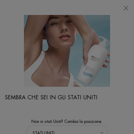
NEGOZI
Sto cercando...
Ricer
Contenuto principale
...
VISO
Trattamenti Viso
BLUE THERAPY CREAM-IN-OIL
Rughe - Compattezza - Luminosità
SEMBRA CHE SEI IN GLI STATI UNITI
Non in stati Uniti? Cambia la posizione.