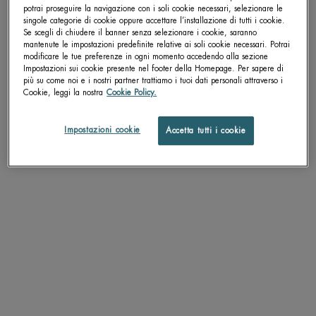
potrai proseguire la navigazione con i soli cookie necessari, selezionare le
singole categorie di cookie oppure accettare l’installazione di tutti i cookie.
pdp-section-accordion
Se scegli di chiudere il banner senza selezionare i cookie, saranno
mantenute le impostazioni predefinite relative ai soli cookie necessari. Potrai
modificare le tue preferenze in ogni momento accedendo alla sezione
Impostazioni sui cookie presente nel footer della Homepage. Per sapere di
più su come noi e i nostri partner trattiamo i tuoi dati personali attraverso i
DESCRIZIONE
Cookie, leggi la nostra
Cookie Policy.
"‍- Crema viso pelli mature nutrimento intenso, con zucchero marino per aiutare
ad attenuare i segni dell'età.
Impostazioni cookie
Accetta tutti i cookie
- Nutrimento intenso per pelli mature: in sole due settimane la pelle appare più
nutrita. La pelle appare più levigata, è più luminosa e i segni dell'età sono più
attenuati.
- Una nuova esperienza sensoriale: i poteri nutrienti degli oli sono uniti alla
leggerezza di un gel color miele. Arricchito con uno zucchero marino (Marina
Connectum™) noto per il suo potere levigante olii vegetali noti per il loro potere
nutritivo, racchiusi in una texture fondente che lascia una sensazione di
freschezza.
"
TEXTURE
APPLICAZIONE