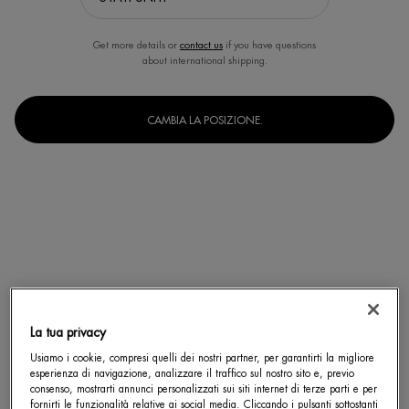
Get more details or
contact us
if you have questions
about international shipping.
CAMBIA LA POSIZIONE.
La tua privacy
Usiamo i cookie, compresi quelli dei nostri partner, per garantirti la migliore
Un formato disponibile
esperienza di navigazione, analizzare il traffico sul nostro sito e, previo
50 ml
Selected
, 1 of 1
consenso, mostrarti annunci personalizzati sui siti internet di terze parti e per
fornirti le funzionalità relative ai social media. Cliccando i pulsanti sottostanti