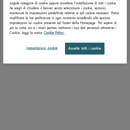
singole categorie di cookie oppure accettare l’installazione di tutti i cookie.
Se scegli di chiudere il banner senza selezionare i cookie, saranno
pdp-section-accordion
mantenute le impostazioni predefinite relative ai soli cookie necessari. Potrai
modificare le tue preferenze in ogni momento accedendo alla sezione
Impostazioni sui cookie presente nel footer della Homepage. Per sapere di
più su come noi e i nostri partner trattiamo i tuoi dati personali attraverso i
Cookie, leggi la nostra
Cookie Policy.
DESCRIZIONE
"
Impostazioni cookie
Accetta tutti i cookie
DALL’IDRATAZIONE PROFONDA, UNA NUOVA LUMINOSITÀ PER LA TUA PELLE
Per la prima volta, AQUASOURCE DEEP SERUM associa al mannosio una
concentrazione tre volte maggiore¹ di Life Plankton, ricco di 35 ingredienti
nutrienti, che dimostra una capacità idratante della pelle senza eguali.
Per esaltare la qualità della pelle, come illuminata dall’interno.
¹ di Aquasource Gel.
"
TEXTURE
APPLICAZIONE