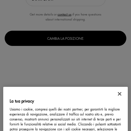
Get more details or
contact us
if you have questions
about international shipping.
CAMBIA LA POSIZIONE.
La tua privacy
Usiamo i cookie, compresi quelli dei nostri partner, per garantirti la migliore
esperienza di navigazione, analizzare il traffico sul nostro sito e, previo
Un formato disponibile
consenso, mostrarti annunci personalizzati sui siti internet di terze parti e per
50 ml
Selected
, 1 of 1
fornirti le funzionalità relative ai social media. Cliccando i pulsanti sottostanti
potrai proseguire la navigazione con i soli cookie necessari, selezionare le