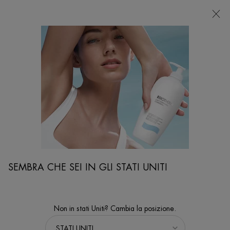
NEGOZI
Sto cercando...
Ricer
Contenuto principale
...
VISO
Sieri & Maschere
AQUASOURCE DEEP SIERO
Concentrato illuminante ad idratazione profonda
SEMBRA CHE SEI IN GLI STATI UNITI
Non in stati Uniti? Cambia la posizione.