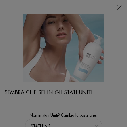
NEGOZI
Sto cercando...
Ricer
Contenuto principale
...
VISO
Detergenti & Esfolianti
BASICS LINE SCRUB
Detergente ed esfoliante per il viso maschile
SEMBRA CHE SEI IN GLI STATI UNITI
Non in stati Uniti? Cambia la posizione.