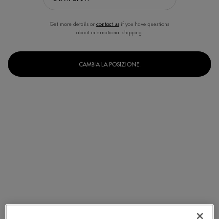
Get more details or
contact us
if you have questions
about international shipping.
CAMBIA LA POSIZIONE.
Un formato disponibile
125 ml
Selected
, 1 of 1