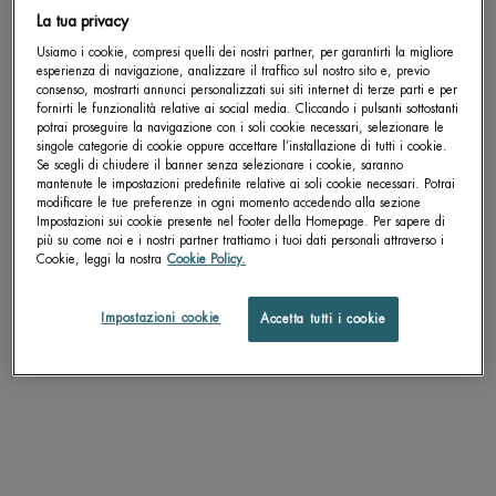
La tua privacy
Completa la tua routine
Usiamo i cookie, compresi quelli dei nostri partner, per garantirti la migliore
esperienza di navigazione, analizzare il traffico sul nostro sito e, previo
consenso, mostrarti annunci personalizzati sui siti internet di terze parti e per
FORCE SUPREME CLEANSER
fornirti le funzionalità relative ai social media. Cliccando i pulsanti sottostanti
potrai proseguire la navigazione con i soli cookie necessari, selezionare le
Detergente Quotidiano Levigante Istantaneo
singole categorie di cookie oppure accettare l’installazione di tutti i cookie.
Se scegli di chiudere il banner senza selezionare i cookie, saranno
Un formato disponibile
mantenute le impostazioni predefinite relative ai soli cookie necessari. Potrai
125 ML
modificare le tue preferenze in ogni momento accedendo alla sezione
Impostazioni sui cookie presente nel footer della Homepage. Per sapere di
più su come noi e i nostri partner trattiamo i tuoi dati personali attraverso i
Cookie, leggi la nostra
Cookie Policy.
pdp-section-accordion
Impostazioni cookie
Accetta tutti i cookie
DESCRIZIONE
Cosa lo rende unico:
Grazie ai suoi delicati grani lucidanti, questo gel detergente esfoliante per
uomo rimuove le impurità per una pelle più pulita, rivitalizzata e dall'aspetto