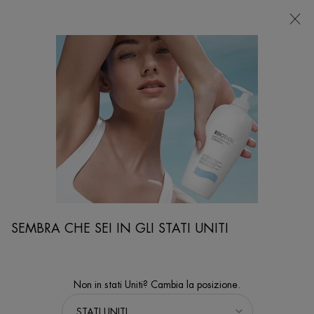
NEGOZI
Sto cercando...
Ricer
Contenuto principale
...
LINEA
Aquapower
AQUAPOWER LOTION
Lozione viso tonificante e idratante per una pelle più morbida e
lenita.
SEMBRA CHE SEI IN GLI STATI UNITI
Non in stati Uniti? Cambia la posizione.