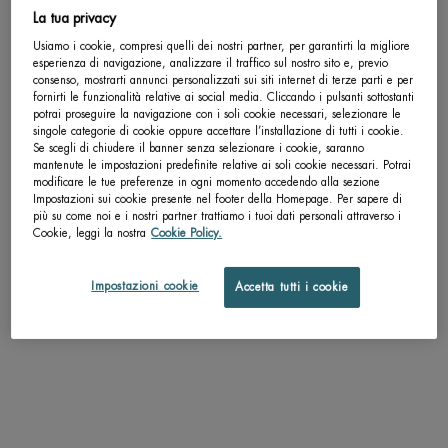
La tua privacy
Usiamo i cookie, compresi quelli dei nostri partner, per garantirti la migliore
Completa la tua routine
esperienza di navigazione, analizzare il traffico sul nostro sito e, previo
consenso, mostrarti annunci personalizzati sui siti internet di terze parti e per
fornirti le funzionalità relative ai social media. Cliccando i pulsanti sottostanti
potrai proseguire la navigazione con i soli cookie necessari, selezionare le
singole categorie di cookie oppure accettare l’installazione di tutti i cookie.
Se scegli di chiudere il banner senza selezionare i cookie, saranno
mantenute le impostazioni predefinite relative ai soli cookie necessari. Potrai
modificare le tue preferenze in ogni momento accedendo alla sezione
Impostazioni sui cookie presente nel footer della Homepage. Per sapere di
più su come noi e i nostri partner trattiamo i tuoi dati personali attraverso i
Cookie, leggi la nostra
Cookie Policy.
Impostazioni cookie
Accetta tutti i cookie
AQUAPOWER CLEANSER
AQUAPOWER ADVANCED 
Un formato disponibile
Seleziona un Formato
125 ML