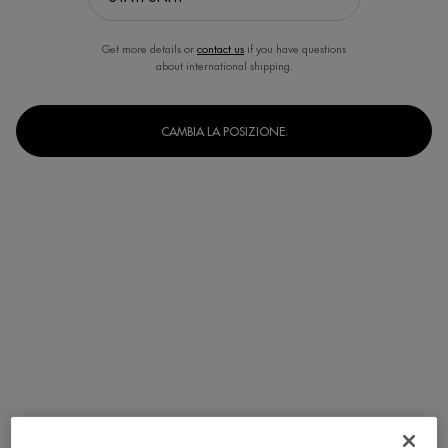
Get more details or
contact us
if you have questions
about international shipping.
CAMBIA LA POSIZIONE.
Un formato disponibile
200 ml
Selected
, 1 of 1