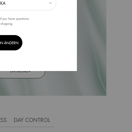
if you have questions
 shipping.
ON ÄNDERN
ENTDECKEN
ESS
DAY CONTROL