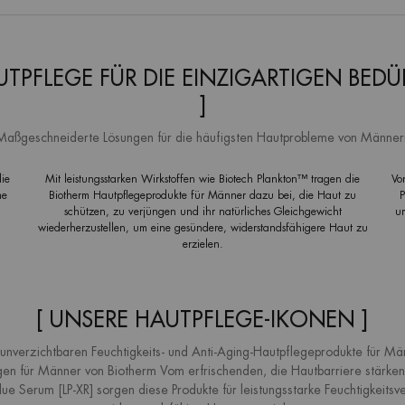
AUTPFLEGE FÜR DIE EINZIGARTIGEN BE
]
Maßgeschneiderte Lösungen für die häufigsten Hautprobleme von Männer
die
Mit leistungsstarken Wirkstoffen wie Biotech Plankton™ tragen die
Vo
me
Biotherm Hautpflegeprodukte für Männer dazu bei, die Haut zu
P
schützen, zu verjüngen und ihr natürliches Gleichgewicht
u
wiederherzustellen, um eine gesündere, widerstandsfähigere Haut zu
erzielen.
[ UNSERE HAUTPFLEGE-IKONEN ]
 unverzichtbaren Feuchtigkeits- und Anti-Aging-Hautpflegeprodukte für Mä
ngen für Männer von Biotherm Vom erfrischenden, die Hautbarriere stärk
lue Serum [LP-XR] sorgen diese Produkte für leistungsstarke Feuchtigkeitsv