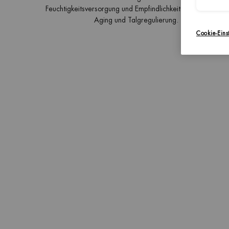
Feuchtigkeitsversorgung und Empfindlichkeit bis hin zu Anti-
Aging und Talgregulierung.
Cookie-Eins
N UND FRISCH
ALTENDEM
CHWEISS.
eistungsstarken Antitranspirants, die den
hes, angenehmes Hautgefühl sorgen, auch unter