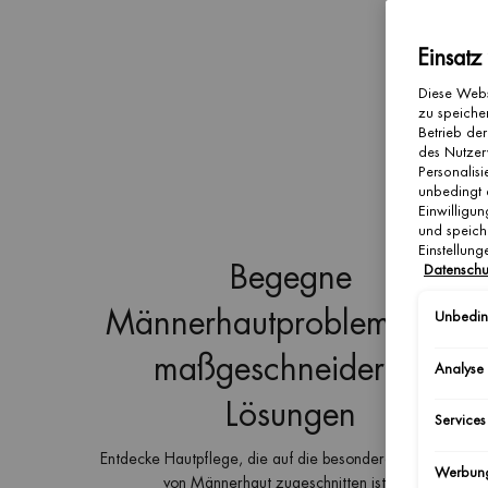
Einsatz
Diese Webs
zu speicher
Betrieb der
des Nutzer
Personalis
unbedingt 
Einwilligun
und speich
Einstellun
Begegne
Datenschu
Männerhautproblemen mit
Unbeding
maßgeschneiderten
Analyse
Lösungen
Services
Entdecke Hautpflege, die auf die besonderen Bedürfnisse
Werbun
von Männerhaut zugeschnitten ist, von