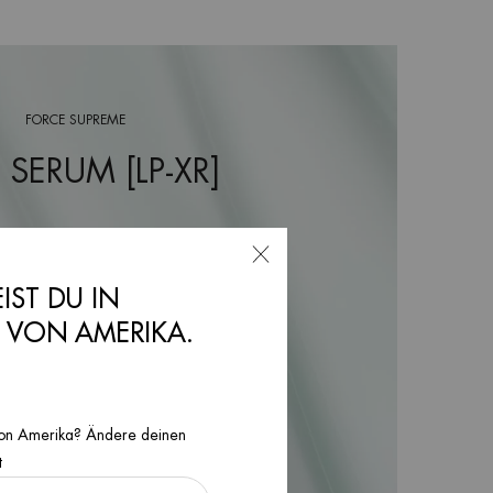
FORCE SUPREME
 SERUM [LP-XR]
EIST DU IN
N VON AMERIKA.
n von Amerika? Ändere deinen
t