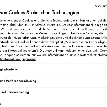
Ohne Einw
 von Cookies & ähnlichen Technologien
eite verwendet Cookies und ähnliche Technologien, um Informationen auf d
n und abzurufen (z.B. IP-Adresse, Nutzer-ID, Browser-Informationen). Einige si
 Webseite unbedingt erforderlich. Andere erfordern eine Einwilligung, so für 
verhaltens und Performance-Messung, das Angebot bestimmter Services, die
ierung der Nutzererfahrung, Marketingzwecke und die Einbindung externer Me
ANTI-AGING FÜR MÄNNER
erforderliche Cookies können direkt akzeptiert ("Alle akzeptieren") oder abge
g fortfahren") werden. Individuelle Anpassungen der Einstellungen sind ebenfa
GLÄTTE FALTEN UND VE
erbar ("Auswahl speichern"). Die Auswahl kann jederzeit unter dem Link "Cook
gen" angepasst werden. Für weitere Informationen s. unsere Datenschutzinforma
DEINER HAUT NEUE ST
tzinformationen
Impressum
FÜR EIN JUGENDLICHES
t erforderlich
AUSSEHEN.
 und Performance-Messung
Wirke feinen Linien und Falten entgegen mit Anti-Aging-Pflege, di
Festigkeit der Haut verbessert und sie jünger und frischer wirken 
 und Personalisierung
g
ENTDECKEN