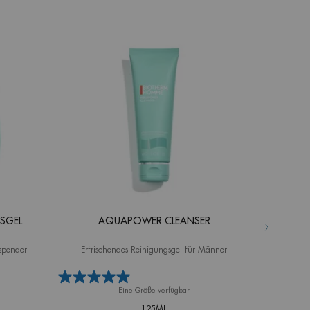
SGEL
AQUAPOWER CLEANSER
sspender
Erfrischendes Reinigungsgel für Männer
Abschwelle
Eine Größe verfügbar
125ML