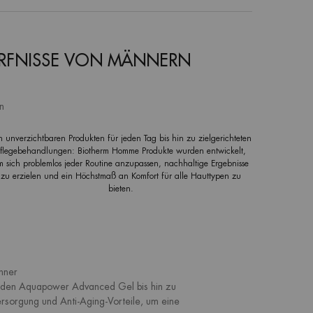
DÜRFNISSE VON MÄNNERN
n
n unverzichtbaren Produkten für jeden Tag bis hin zu zielgerichteten
flegebehandlungen: Biotherm Homme Produkte wurden entwickelt,
m sich problemlos jeder Routine anzupassen, nachhaltige Ergebnisse
zu erzielen und ein Höchstmaß an Komfort für alle Hauttypen zu
bieten.
nner
enden Aquapower Advanced Gel bis hin zu
ersorgung und Anti-Aging-Vorteile, um eine