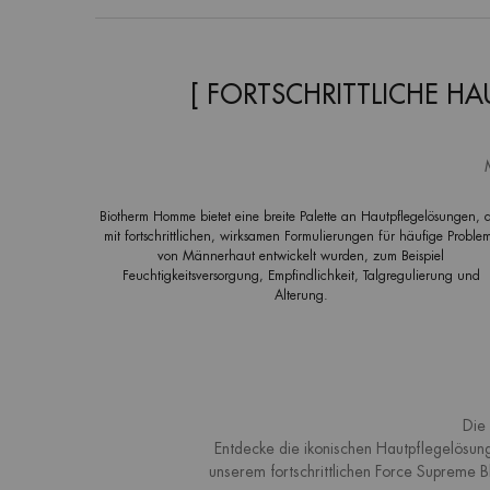
[ FORTSCHRITTLICHE H
Biotherm Homme bietet eine breite Palette an Hautpflegelösungen, 
mit fortschrittlichen, wirksamen Formulierungen für häufige Proble
von Männerhaut entwickelt wurden, zum Beispiel
Feuchtigkeitsversorgung, Empfindlichkeit, Talgregulierung und
Alterung.
Die
Entdecke die ikonischen Hautpflegelösu
unserem fortschrittlichen Force Supreme B