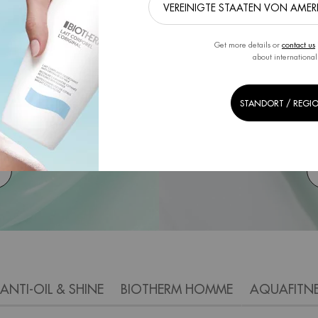
Get more details or
contact us
about international
STANDORT / REGI
 ANTI-OIL & SHINE
BIOTHERM HOMME
AQUAFITN