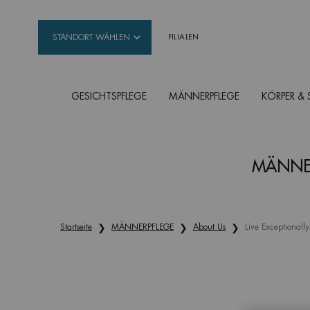
STANDORT WÄHLEN
FILIALEN
GESICHTSPFLEGE
MÄNNERPFLEGE
KÖRPER &
Hauptinhalt
MÄNNER
Startseite
MÄNNERPFLEGE
About Us
Live Exceptionally