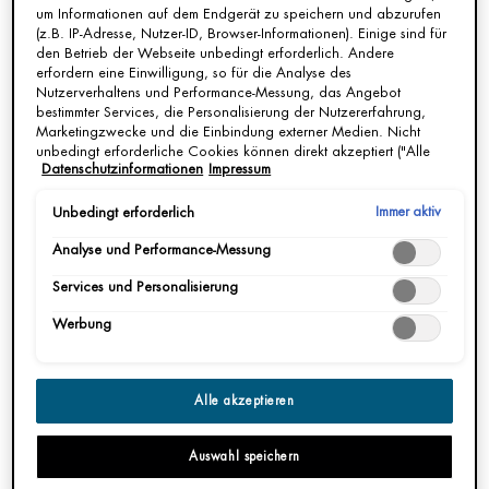
Standort
um Informationen auf dem Endgerät zu speichern und abzurufen
In der Nähe von Ihr Standort
(z.B. IP-Adresse, Nutzer-ID, Browser-Informationen). Einige sind für
den Betrieb der Webseite unbedingt erforderlich. Andere
erfordern eine Einwilligung, so für die Analyse des
Parfümerie Harbeck
A
Nutzerverhaltens und Performance-Messung, das Angebot
Get more details or
contact us
if you have questions
bestimmter Services, die Personalisierung der Nutzererfahrung,
about international shipping.
Marketingzwecke und die Einbindung externer Medien. Nicht
unbedingt erforderliche Cookies können direkt akzeptiert ("Alle
Reichstrasse 95 14052 Berlin
Datenschutzinformationen
Impressum
akzeptieren") oder abgelehnt ("Ohne Einwilligung fortfahren")
030/3059476
werden. Individuelle Anpassungen der Einstellungen sind
STANDORT / REGION ÄNDERN
ebenfalls möglich und speicherbar ("Auswahl speichern"). Die
Immer aktiv
Unbedingt erforderlich
0.77km
Auswahl kann jederzeit unter dem Link "Cookie-Einstellungen"
Analyse und Performance-Messung
angepasst werden. Für weitere Informationen s. unsere
Datenschutzinformationen.
Services und Personalisierung
WEGBESCHREIBUNG ANZEIGEN
Werbung
Alle akzeptieren
Parfümerie Harbeck
B
Auswahl speichern
Reichstrasse 103 14052 Berlin