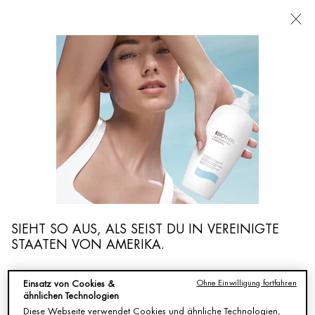
FILIALEN
Ich suche nach ...
Such
CY
Hauptinhalt
ZURÜCK ZU STARTSEITE
FILIALE FINDEN
Tippen und das Auswahlfeld drücken, um die verfügbaren Treffer zu durchsuche
Adresse, Stadt, Postleitzahl...
OK
SIEHT SO AUS, ALS SEIST DU IN VEREINIGTE
Oder geolokalisieren Sie mich
STAATEN VON AMERIKA.
KARTE
Ohne Einwilligung fortfahren
Einsatz von Cookies &
ähnlichen Technologien
Du bist nicht in Vereinigte Staaten von Amerika? Ändere deinen
103 FILIALEN
Diese Webseite verwendet Cookies und ähnliche Technologien,