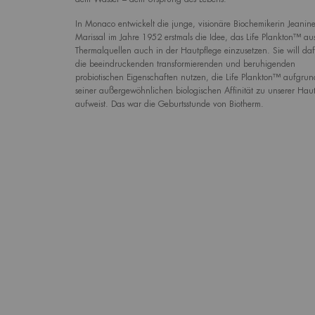
In Monaco entwickelt die junge, visionäre Biochemikerin Jeanin
Marissal im Jahre 1952 erstmals die Idee, das Life Plankton™ au
Thermalquellen auch in der Hautpflege einzusetzen. Sie will da
die beeindruckenden transformierenden und beruhigenden
probiotischen Eigenschaften nutzen, die Life Plankton™ aufgrun
seiner außergewöhnlichen biologischen Affinität zu unserer Hau
aufweist. Das war die Geburtsstunde von Biotherm.