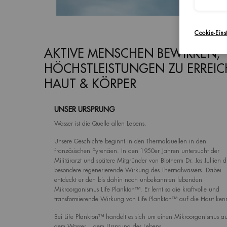
Cookie-Eins
AKTIVE MENSCHEN BEWIRKEN,
HÖCHSTLEISTUNGEN ZU ERREIC
HAUT & KÖRPER
UNSER URSPRUNG
Wasser ist die Quelle allen Lebens.
Unsere Geschichte beginnt in den Thermalquellen in den
französischen Pyrenäen. In den 1950er Jahren untersucht der
Militärarzt und spätere Mitgründer von Biotherm Dr. Jos Jullien d
besondere regenerierende Wirkung des Thermalwassers. Dabei
entdeckt er den bis dahin noch unbekannten lebenden
Mikroorganismus Life Plankton™. Er lernt so die kraftvolle und
transformierende Wirkung von Life Plankton™ auf die Haut ken
Bei Life Plankton™ handelt es sich um einen Mikroorganismus a
dem Wasser – dem Ursprung des Lebens.