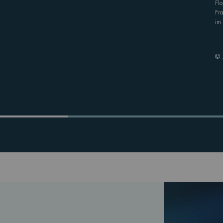
Flo
Fra
im
© 