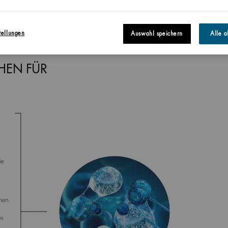
tellungen
Auswahl speichern
Alle a
HEN FÜR
ie
nen.
us