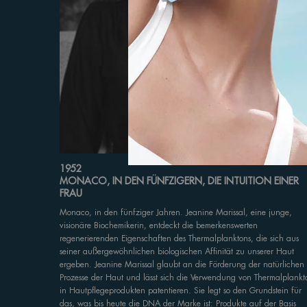
​1952
MONACO, IN DEN FÜNFZIGERN, DIE INTUITION EINER
FRAU
Monaco, in den fünfziger Jahren. Jeanine Marissal, eine junge,
visionäre Biochemikerin, entdeckt die bemerkenswerten
regenerierenden Eigenschaften des Thermalplanktons, die sich aus
seiner außergewöhnlichen biologischen Affinität zu unserer Haut
ergeben. Jeanine Marissal glaubt an die Förderung der natürlichen
Prozesse der Haut und lässt sich die Verwendung von Thermalplankt
in Hautpflegeprodukten patentieren. Sie legt so den Grundstein für
das, was bis heute die DNA der Marke ist: Produkte auf der Basis