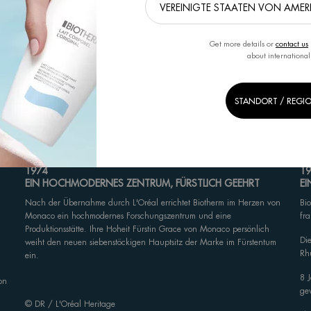
Get more details or
contact us
about international
STANDORT / REGI
1974
19
EIN HOCHMODERNES ZENTRUM, FÜRSTLICH GEEHRT
EI
Nach der Übernahme durch L'Oréal errichtet Biotherm im Herzen von
Bi
Monaco ein hochmodernes Forschungszentrum und eine
fr
Produktionsstätte. Ihre Hoheit Fürstin Grace von Monaco persönlich
Di
weiht den neuen siebenstöckigen Hauptsitz der Marke im Fürstentum
Rh
ein.
8 J
on
ge
© DR / L'Oréal Heritage