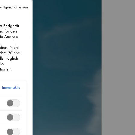
illigung fortfahren
em Endgerät
nd für den
die Analyse
dien. Nicht
lehnt ("Ohne
lls möglich
ie-
tionen.
Immer aktiv