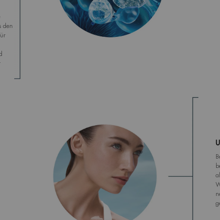
e
s den
für
d
t
U
B
b
a
W
n
g