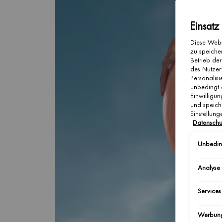
Einsatz
Diese Webs
zu speicher
Betrieb der
des Nutzer
Personalis
unbedingt 
Einwilligun
und speich
Einstellun
Datenschu
Unbeding
Analyse
Services
Werbun