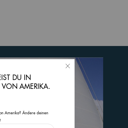
EIST DU IN
N VON AMERIKA.
n von Amerika? Ändere deinen
t