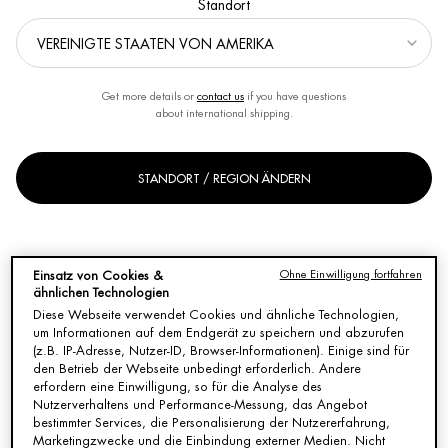
Standort
Sortieren nach
VERFEINERN
FILTER-MENÜ
4 Produkte
Get more details or
contact us
if you have questions
about international shipping.
STANDORT / REGION ÄNDERN
Ohne Einwilligung fortfahren
Einsatz von Cookies &
ähnlichen Technologien
Diese Webseite verwendet Cookies und ähnliche Technologien,
um Informationen auf dem Endgerät zu speichern und abzurufen
(z.B. IP-Adresse, Nutzer-ID, Browser-Informationen). Einige sind für
den Betrieb der Webseite unbedingt erforderlich. Andere
BASICS LINE AFTER SHAVE
AFTER SHAVE EMULSION:
LOTION: PFLEGE FÜR MÄNNER
SANFTE PFLEGE
erfordern eine Einwilligung, so für die Analyse des
Nutzerverhaltens und Performance-Messung, das Angebot
Beruhigendes After Shave
Beruhigende After-Shave-Creme für
bestimmter Services, die Personalisierung der Nutzererfahrung,
trockene Haut
Marketingzwecke und die Einbindung externer Medien. Nicht