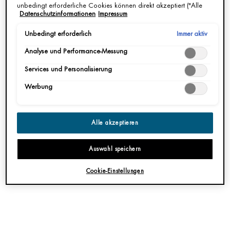
unbedingt erforderliche Cookies können direkt akzeptiert ("Alle
Eine Größe verfügbar
Eine Größe verfügbar
Datenschutzinformationen
Impressum
akzeptieren") oder abgelehnt ("Ohne Einwilligung fortfahren")
werden. Individuelle Anpassungen der Einstellungen sind
100ML
75ML
ebenfalls möglich und speicherbar ("Auswahl speichern"). Die
Immer aktiv
Unbedingt erforderlich
Auswahl kann jederzeit unter dem Link "Cookie-Einstellungen"
Analyse und Performance-Messung
angepasst werden. Für weitere Informationen s. unsere
JETZT KAUFEN
JETZT KAUFEN
Datenschutzinformationen.
Services und Personalisierung
Werbung
ENTDECKEN
ENTDECKEN
Alle akzeptieren
Auswahl speichern
Cookie-Einstellungen