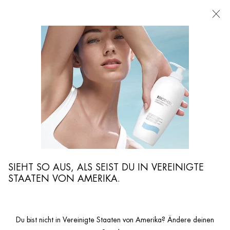
FILIALEN
Ich suche nach ...
Such
Hauptinhalt
SHAVING
Biotherm Homme shaving gel, shaving foam and Shaving gel for sensitive skin
will help your with your daily routine.
SIEHT SO AUS, ALS SEIST DU IN VEREINIGTE
STAATEN VON AMERIKA.
Du bist nicht in Vereinigte Staaten von Amerika? Ändere deinen
...
MÄNNERPFLEGE
Hautpflege