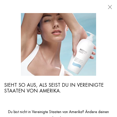
FILIALEN
Ich suche nach ...
Such
Hauptinhalt
BIOTHERM KOLLEKTIONEN
Entdecke die besten Hautpflegekollektionen von Biotherm. Alle unsere Produkte
enthalten unseren regenerierenden Wunderwirkstoff: Life Plankton™.
SIEHT SO AUS, ALS SEIST DU IN VEREINIGTE
STAATEN VON AMERIKA.
Du bist nicht in Vereinigte Staaten von Amerika? Ändere deinen
Startseite
GESICHTSPFLEGE