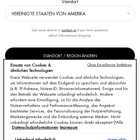
Standort
Sortieren nach
VERFEINERN
FILTER-MENÜ
50 Produkte
Get more details or
contact us
if you have questions
about international shipping.
STANDORT / REGION ÄNDERN
Ohne Einwilligung fortfahren
Einsatz von Cookies &
ähnlichen Technologien
Diese Webseite verwendet Cookies und ähnliche Technologien,
um Informationen auf dem Endgerät zu speichern und abzurufen
(z.B. IP-Adresse, Nutzer-ID, Browser-Informationen). Einige sind für
den Betrieb der Webseite unbedingt erforderlich. Andere
erfordern eine Einwilligung, so für die Analyse des
Nutzerverhaltens und Performance-Messung, das Angebot
bestimmter Services, die Personalisierung der Nutzererfahrung,
PRO-RETINOL AUGENCREME:
AQUASOURCE TOTAL EYE
Marketingzwecke und die Einbindung externer Medien. Nicht
ANTI-AGING AUGENPARTIE
REVITALIZER
unbedingt erforderliche Cookies können direkt akzeptiert ("Alle
Datenschutzinformationen
Impressum
akzeptieren") oder abgelehnt ("Ohne Einwilligung fortfahren")
KRAFTVOLLE ANTI-FALTEN WIRKUNG.
Kühlende Augenpflege zur Milderung
FÜR DIE AUGENPARTIE GEMACHT.
von Tränensäcken und Fältchen
werden. Individuelle Anpassungen der Einstellungen sind
ebenfalls möglich und speicherbar ("Auswahl speichern"). Die
Immer aktiv
Unbedingt erforderlich