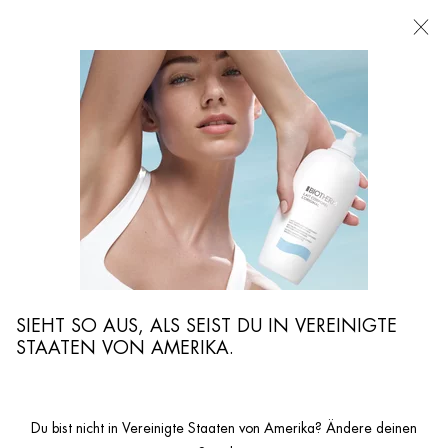
FILIALEN
Ich suche nach ...
Such
Hauptinhalt
GESICHTSPFLEGE FÜR MÄNNER
Mit Biotherm Homme findest Du für jeden Hauttyp ganz leicht die richtige
Gesichtspflege. Lass Dich von ergiebigen Cremes, erfrischenden Gels und
ultraleichten Seren beeindrucken und revolutioniere Deine tägliche
Gesichtspflege mit unseren Pflegeprodukten für Männer.
SIEHT SO AUS, ALS SEIST DU IN VEREINIGTE
STAATEN VON AMERIKA.
Du bist nicht in Vereinigte Staaten von Amerika? Ändere deinen
...
MÄNNERPFLEGE
Produktlinie Männerpflege