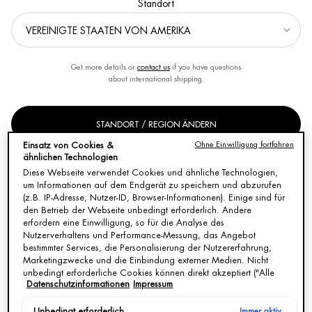
Standort
Sortieren nach
VERFEINERN
FILTER-MENÜ
8 Produkte
Get more details or
contact us
if you have questions
about international shipping.
STANDORT / REGION ÄNDERN
Ohne Einwilligung fortfahren
Einsatz von Cookies &
ähnlichen Technologien
Diese Webseite verwendet Cookies und ähnliche Technologien,
um Informationen auf dem Endgerät zu speichern und abzurufen
(z.B. IP-Adresse, Nutzer-ID, Browser-Informationen). Einige sind für
den Betrieb der Webseite unbedingt erforderlich. Andere
erfordern eine Einwilligung, so für die Analyse des
Nutzerverhaltens und Performance-Messung, das Angebot
bestimmter Services, die Personalisierung der Nutzererfahrung,
BASIC LINE CLEANSER
BASICS LINE AFTER SHAVE
Marketingzwecke und die Einbindung externer Medien. Nicht
LOTION: PFLEGE FÜR MÄNNER
unbedingt erforderliche Cookies können direkt akzeptiert ("Alle
Datenschutzinformationen
Impressum
akzeptieren") oder abgelehnt ("Ohne Einwilligung fortfahren")
Schäumendes Reinigungsgel für
Beruhigendes After Shave
normale Haut
werden. Individuelle Anpassungen der Einstellungen sind
ebenfalls möglich und speicherbar ("Auswahl speichern"). Die
Immer aktiv
Unbedingt erforderlich