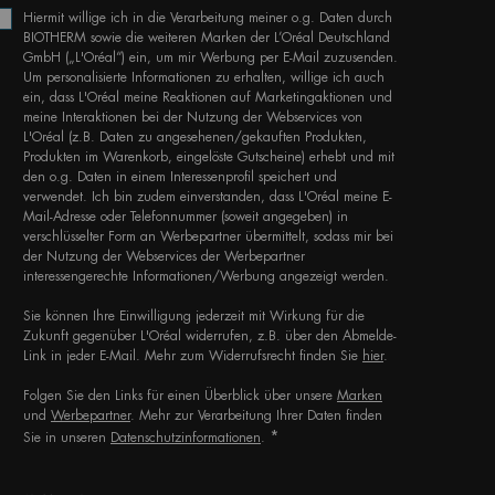
Hiermit willige ich in die Verarbeitung meiner o.g. Daten durch
BIOTHERM sowie die weiteren Marken der L’Oréal Deutschland
GmbH („L'Oréal“) ein, um mir Werbung per E-Mail zuzusenden.
Um personalisierte Informationen zu erhalten, willige ich auch
ein, dass L'Oréal meine Reaktionen auf Marketingaktionen und
meine Interaktionen bei der Nutzung der Webservices von
L'Oréal (z.B. Daten zu angesehenen/gekauften Produkten,
Produkten im Warenkorb, eingelöste Gutscheine) erhebt und mit
den o.g. Daten in einem Interessenprofil speichert und
verwendet. Ich bin zudem einverstanden, dass L'Oréal meine E-
Mail-Adresse oder Telefonnummer (soweit angegeben) in
verschlüsselter Form an Werbepartner übermittelt, sodass mir bei
der Nutzung der Webservices der Werbepartner
interessengerechte Informationen/Werbung angezeigt werden.
Sie können Ihre Einwilligung jederzeit mit Wirkung für die
Zukunft gegenüber L'Oréal widerrufen, z.B. über den Abmelde-
Link in jeder E-Mail. Mehr zum Widerrufsrecht finden Sie
hier
.
Folgen Sie den Links für einen Überblick über unsere
Marken
und
Werbepartner
. Mehr zur Verarbeitung Ihrer Daten finden
*
Sie in unseren
Datenschutzinformationen
.