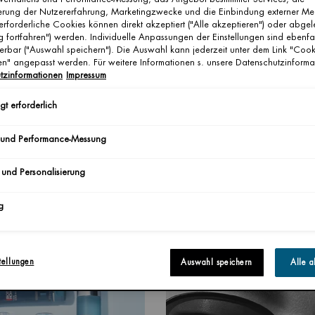
ierung der Nutzererfahrung, Marketingzwecke und die Einbindung externer Me
erforderliche Cookies können direkt akzeptiert ("Alle akzeptieren") oder abge
g fortfahren") werden. Individuelle Anpassungen der Einstellungen sind ebenfa
erbar ("Auswahl speichern"). Die Auswahl kann jederzeit unter dem Link "Cook
gen" angepasst werden. Für weitere Informationen s. unsere Datenschutzinforma
tzinformationen
Impressum
t erforderlich
 und Performance-Messung
 und Personalisierung
VE: DIE RICHTIGE PFLEGE NACH
ALTERSAKNE BEI MAENNERN
UR
Von BIOTHERM
Erstellungsdatum:
30 
g
Erstellungsdatum:
Aktualisierungsdatum:
26.06.2026
26.06.2026
tellungen
Auswahl speichern
Alle a