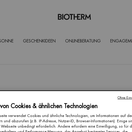
 SONNE
GESCHENKIDEEN
ONLINEBERATUNG
ENGAGEM
Ohne Einw
nd Produktratgeber für
 von Cookies & ähnlichen Technologien
eite verwendet Cookies und ähnliche Technologien, um Informationen auf d
n und abzurufen (z.B. IP-Adresse, Nutzer-ID, Browser-Informationen). Einige si
 Webseite unbedingt erforderlich. Andere erfordern eine Einwilligung, so für 
verhaltens und Performance-Messung, das Angebot bestimmter Services, die