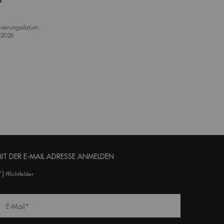
T
isierungsdatum:
.2026
IT DER E-MAIL ADRESSE ANMELDEN
*)
Pflichtfelder
E-Mail
*