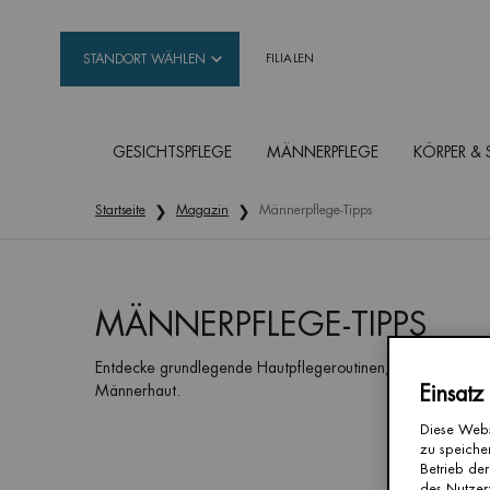
STANDORT WÄHLEN
FILIALEN
GESICHTSPFLEGE
MÄNNERPFLEGE
KÖRPER &
Hauptinhalt
Startseite
Magazin
Männerpflege-Tipps
MÄNNERPFLEGE-TIPPS
Entdecke grundlegende Hautpflegeroutinen, Expertentipps u
Männerhaut.
Einsatz
Diese Webs
zu speicher
Betrieb der
des Nutzer