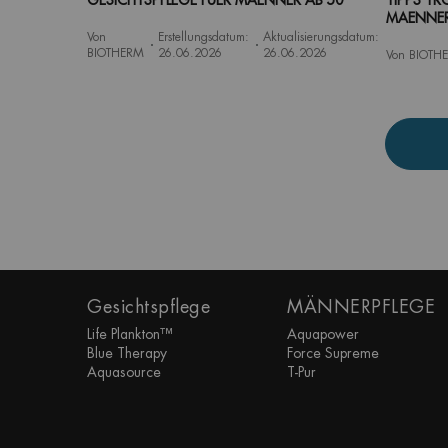
GESICHTSPFLEGE FUER MAENNER AB 50
TIPPS T
MAENNE
Von
Erstellungsdatum:
Aktualisierungsdatum:
BIOTHERM
26.06.2026
26.06.2026
Von BIOTH
Fußzeile Navigation
Gesichtspflege
MÄNNERPFLEGE
Life Plankton™
Aquapower
Blue Therapy
Force Supreme
Aquasource
T-Pur