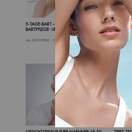
5-TAGE-BART – DIE RICHTIGE
BART-FRI
BARTPFLEGE- UND STYLINGROUTINE
PASST ZU
Von BIOTHERM
Erstellungsdatum:
02 Apr 2024
Von BIOTH