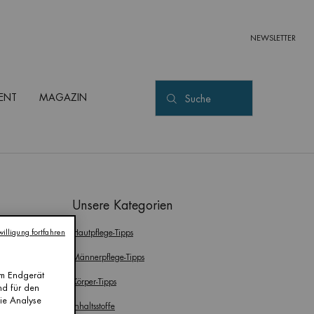
NEWSLETTER
ENT
MAGAZIN
Suche
Unsere Kategorien
illigung fortfahren
Hautpflege-Tipps
Männerpflege-Tipps
em Endgerät
Körper-Tipps
nd für den
die Analyse
Inhaltsstoffe