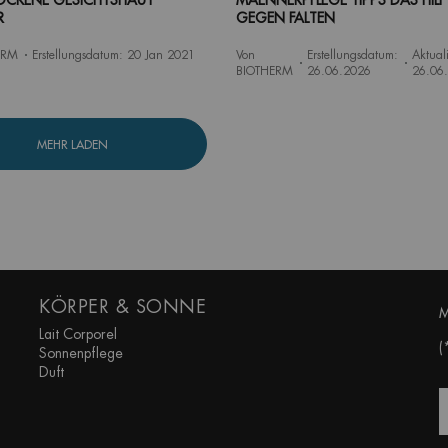
ROCKENE GESICHTSHAUT
MAENNERPFLEGE TIPPS DAS HILF
R
GEGEN FALTEN
ERM
Erstellungsdatum:
20 Jan 2021
Von
Erstellungsdatum:
Aktual
BIOTHERM
26.06.2026
26.06
MEHR LADEN
KÖRPER & SONNE
M
Lait Corporel
(
Sonnenpflege
Duft