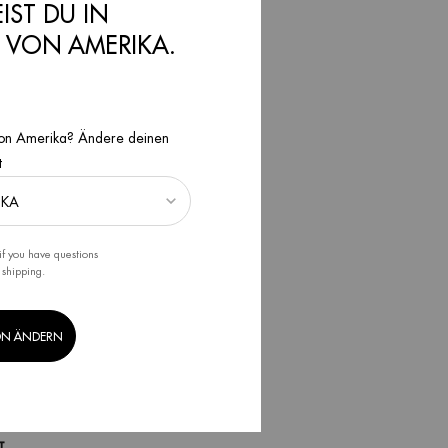
EIST DU IN
N VON AMERIKA.
 FÜR
n von Amerika? Ändere deinen
isierungsdatum:
.2026
t
if you have questions
 shipping.
ON ÄNDERN