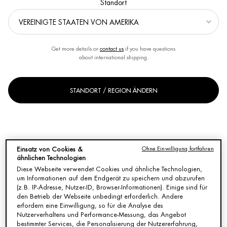
Standort
BIOTHERM
SETZT SICH DAFÜR
EIN, DIE
Get more details or
contact us
if you have questions
UMWELTAUSWIRKUNGEN
about international shipping.
SEINER PRODUKTE
KONTINUIERLICH ZU
STANDORT / REGION ÄNDERN
VERBESSERN.
Wir sind Teil der EcoBeautyScore Association, einer globalen
Ohne Einwilligung fortfahren
Einsatz von Cookies &
Initiative, die über 70 Unternehmen und Verbände der
ähnlichen Technologien
Kosmetikbranche zusammenbringt, um Verbraucherinnen und
Diese Webseite verwendet Cookies und ähnliche Technologien,
Verbrauchern zu informierten Entscheidungen zu verhelfen. Dank
um Informationen auf dem Endgerät zu speichern und abzurufen
(z.B. IP-Adresse, Nutzer-ID, Browser-Informationen). Einige sind für
einer wissenschaftlich fundierten und unabhängig verifizierten
den Betrieb der Webseite unbedingt erforderlich. Andere
Messung des ökologischen Fußabdrucks können wir die
erfordern eine Einwilligung, so für die Analyse des
Umweltleistung Ihrer Lieblingsprodukte von
BIOTHERM
mit Ihnen
Nutzerverhaltens und Performance-Messung, das Angebot
teilen.
bestimmter Services, die Personalisierung der Nutzererfahrung,