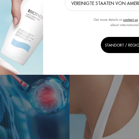
Get more details or
contact us
about international
STANDORT / REGI