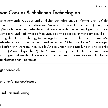
Ohne Einw
 von Cookies & ähnlichen Technologien
Pas
eite verwendet Cookies und ähnliche Technologien, um Informationen auf d
n und abzurufen (z.B. IP-Adresse, Nutzer-ID, Browser-Informationen). Einige si
 Webseite unbedingt erforderlich. Andere erfordern eine Einwilligung, so für 
verhaltens und Performance-Messung, das Angebot bestimmter Services, die
ierung der Nutzererfahrung, Marketingzwecke und die Einbindung externer Me
erforderliche Cookies können direkt akzeptiert ("Alle akzeptieren") oder abge
g fortfahren") werden. Individuelle Anpassungen der Einstellungen sind ebenfa
erbar ("Auswahl speichern"). Die Auswahl kann jederzeit unter dem Link "Cook
gen" angepasst werden. Für weitere Informationen s. unsere Datenschutzinforma
tzinformationen
Impressum
t erforderlich
BLUE
N
 und Performance-Messung
RE
Ei
 und Personalisierung
g