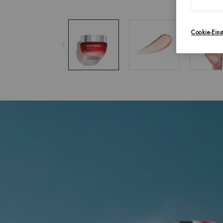
Cookie-Eins
pdp-section-accordion