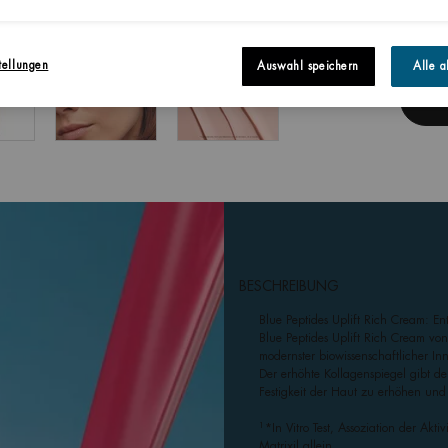
tellungen
Auswahl speichern
Alle a
BESCHREIBUNG
Blue Peptides Uplift Rich Cream: En
Blue Peptides Uplift Rich Cream vo
modernster biowissenschaftlicher In
Der erhöhte Kollagenspiegel gibt de
Festigkeit der Haut zu erhöhen und
1
*In Vitro Test, Assoziation der Akt
Matrixil allein.