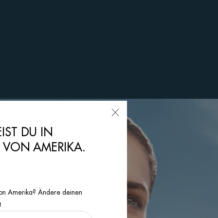
EIST DU IN
N VON AMERIKA.
n von Amerika? Ändere deinen
t