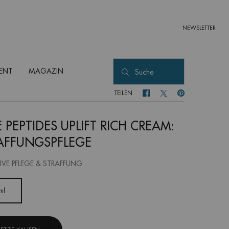
NEWSLETTER
ENT
MAGAZIN
Suche
TEILEN
TEILEN FACEBOOK
TEILEN TWITTER
TEILEN PINTEREST
E PEPTIDES UPLIFT RICH CREAM:
AFFUNGSPFLEGE
IVE PFLEGE & STRAFFUNG
ml
Ausgewählt
, 1 von 1