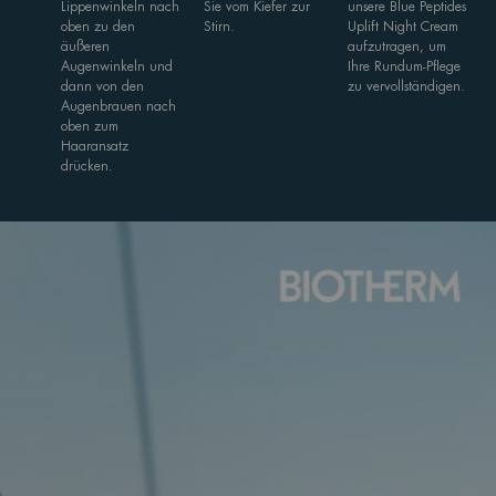
Lippenwinkeln nach
Sie vom Kiefer zur
unsere Blue Peptides
oben zu den
Stirn.
Uplift Night Cream
äußeren
aufzutragen, um
Augenwinkeln und
Ihre Rundum-Pflege
dann von den
zu vervollständigen.
Augenbrauen nach
oben zum
Haaransatz
drücken.