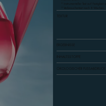
2
Instrumenteller Test auf Festigkei
3
Verbrauchertest nach 8 Wochen, 
TEXTUR
ERGEBNISSE
INHALTSSTOFFE
ÖKOLOGISCHER FUSSABDRUCK