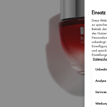
Einsatz
Diese Webs
zu speicher
Betrieb der
des Nutzer
Personalis
unbedingt 
Einwilligun
und speich
Einstellun
Datenschu
Unbeding
Analyse
Services
Werbun