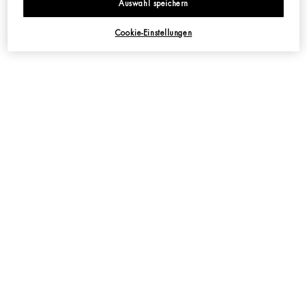
Ergebnis zu erzielen, wendest Du Aquasource Night Spa als klassische Maske
Auswahl speichern
an. So füllst Du Deine Feuchtigkeitsspeicher im Nu auf und kannst dabei
gleichzeitig tiefenentspannen! Für einen frischen Teint und ein ebenmäßiges
Cookie-Einstellungen
Hautbild am nächsten Morgen.
TEXTUR
ANWENDUNG
ERGEBNISSE
INHALTSSTOFFE
ÖKOLOGISCHER FUSSABDRUCK