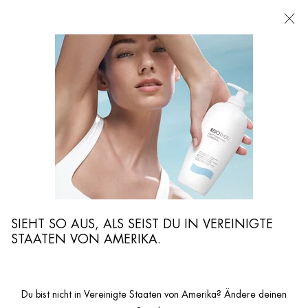
FILIALEN
Ich suche nach ...
Such
Hauptinhalt
...
GESICHTSPFLEGE
Feuchtigkeitspflege
AQUASOURCE NIGHT SPA: REGENERIERENDE
NACHTPFLEGE
Reichhaltige, feuchtigkeitsspendende Nachtpflege
SIEHT SO AUS, ALS SEIST DU IN VEREINIGTE
STAATEN VON AMERIKA.
Du bist nicht in Vereinigte Staaten von Amerika? Ändere deinen