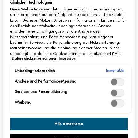
ähnlichen Technologien
Diese Webseite verwendet Cookies und ähnliche Technologien,
um Informationen auf dem Endgerät zu speichern und abzurufen
JETZT KAUFEN
(z.B. IP-Adresse, Nutzer-ID, Browser-Informationen). Einige sind für
den Betrieb der Webseite unbedingt erforderlich. Andere
erfordern eine Einwilligung, so für die Analyse des
Nutzerverhaltens und Performance-Messung, das Angebot
pdp-section-accordion
bestimmter Services, die Personalisierung der Nutzererfahrung,
Marketingzwecke und die Einbindung externer Medien. Nicht
unbedingt erforderliche Cookies können direkt akzeptiert ("Alle
Datenschutzinformationen
Impressum
akzeptieren") oder abgelehnt ("Ohne Einwilligung fortfahren")
BESCHREIBUNG
werden. Individuelle Anpassungen der Einstellungen sind
ebenfalls möglich und speicherbar ("Auswahl speichern"). Die
Immer aktiv
Unbedingt erforderlich
Erlebe mit dem Aquasource Night Spa Nachtbalsam von Biotherm einen
Auswahl kann jederzeit unter dem Link "Cookie-Einstellungen"
echten Spa-Effekt und Feuchtigkeitsboost! In der Nacht arbeitet Deine Haut
Analyse und Performance-Messung
angepasst werden. Für weitere Informationen s. unsere
auf Hochtouren, um sich zu erholen und regenerieren. Dank der legendären
Datenschutzinformationen.
Services und Personalisierung
Aquasource-Formel werden die Feuchtigkeitsspeicher Deiner Haut in dieser Zeit
wieder aufgefüllt, da sie die Wirkung einer reichhaltigen Maske und die einer
Werbung
leichten Nachtcreme vereint. Bereits nach einer Anwendung ist Deine Haut
intensiv mit Feuchtigkeit versorgt und Du wachst mit einem strahlenderen Teint
auf.
Alle akzeptieren
Nacht für Nacht mildert die nährende Pflege zudem erste Augenfalten und
reduziert unangenehme Spannungsgefühle. Um ein optimal aufpolsterndes