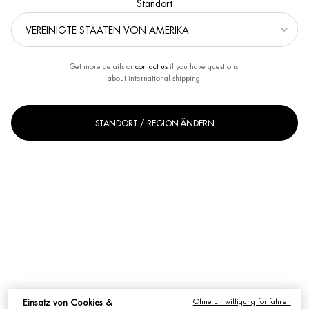
Standort
Get more details or
contact us
if you have questions
about international shipping.
STANDORT / REGION ÄNDERN
Eine Größe verfügbar
Ohne Einwilligung fortfahren
50ml
Einsatz von Cookies &
Ausgewählt
, 1 von 1