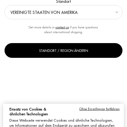
Standort
Get more details or
contact us
if you have questions
about international shipping.
STANDORT / REGION ÄNDERN
Ohne Einwilligung fortfahren
Einsatz von Cookies &
Eine Größe verfügbar
ähnlichen Technologien
200ml
Ausgewählt
, 1 von 1
Diese Webseite verwendet Cookies und ähnliche Technologien,
um Informationen auf dem Endgerät zu speichern und abzurufen