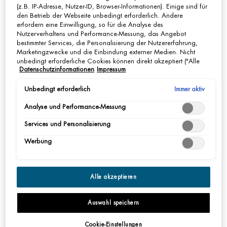
(z.B. IP-Adresse, Nutzer-ID, Browser-Informationen). Einige sind für
den Betrieb der Webseite unbedingt erforderlich. Andere
JETZT KAUFEN
erfordern eine Einwilligung, so für die Analyse des
Nutzerverhaltens und Performance-Messung, das Angebot
bestimmter Services, die Personalisierung der Nutzererfahrung,
pdp-section-accordion
Marketingzwecke und die Einbindung externer Medien. Nicht
unbedingt erforderliche Cookies können direkt akzeptiert ("Alle
Datenschutzinformationen
Impressum
akzeptieren") oder abgelehnt ("Ohne Einwilligung fortfahren")
werden. Individuelle Anpassungen der Einstellungen sind
ebenfalls möglich und speicherbar ("Auswahl speichern"). Die
Immer aktiv
Unbedingt erforderlich
BESCHREIBUNG
Auswahl kann jederzeit unter dem Link "Cookie-Einstellungen"
Analyse und Performance-Messung
angepasst werden. Für weitere Informationen s. unsere
Anti-Reizungen & Anti-Rötungen Rasierschaum mit der einzigartigen Pro-
Datenschutzinformationen.
Comfort-Technologie von Biotherm Homme.
Services und Personalisierung
Werbung
TEXTUR
ANWENDUNG
Alle akzeptieren
ERGEBNISSE
Auswahl speichern
INHALTSSTOFFE
Cookie-Einstellungen