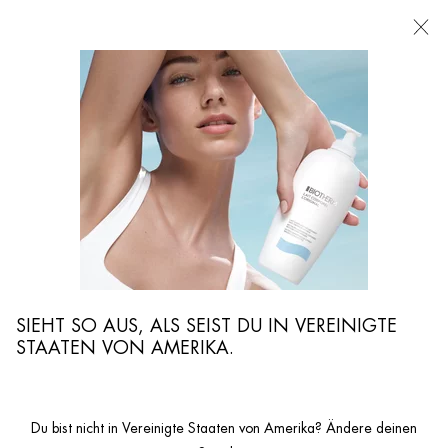
FILIALEN
Ich suche nach ...
Such
Hauptinhalt
...
Hautpflege
Rasur & Aftershave
BASICS LINE RASIERSCHAUM
Rasierschaum
SIEHT SO AUS, ALS SEIST DU IN VEREINIGTE
STAATEN VON AMERIKA.
Du bist nicht in Vereinigte Staaten von Amerika? Ändere deinen