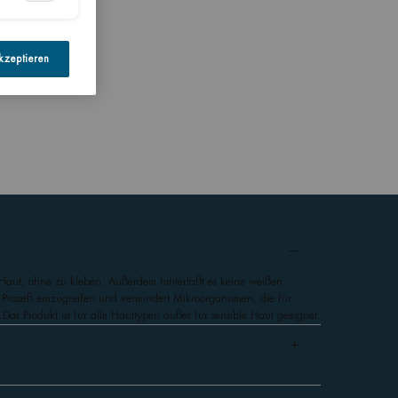
kzeptieren
 Haut, ohne zu kleben. Außerdem hinterläßt es keine weißen
 Prozeß einzugreifen und vermindert Mikroorganismen, die für
Das Produkt ist für alle Hauttypen außer für sensible Haut geeignet.