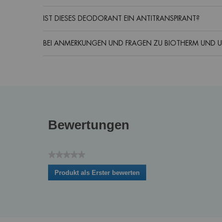
IST DIESES DEODORANT EIN ANTITRANSPIRANT?
BEI ANMERKUNGEN UND FRAGEN ZU BIOTHERM UND 
Routine
PDP Reviews
Bewertungen
★★★★★
Kein
Produkt als Erster bewerten
Beurteilungswert
.
Mit
dieser
Aktion
wird