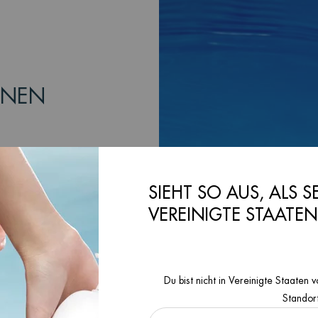
INEN
mt und sich für
Haut pflegen und
ormativen Reise
SIEHT SO AUS, ALS S
im Rahmen unseres
VEREINIGTE STAATE
iten.
rauf ab, unsere
entwickeln und
dels auslöst
Du bist nicht in Vereinigte Staate
Standor