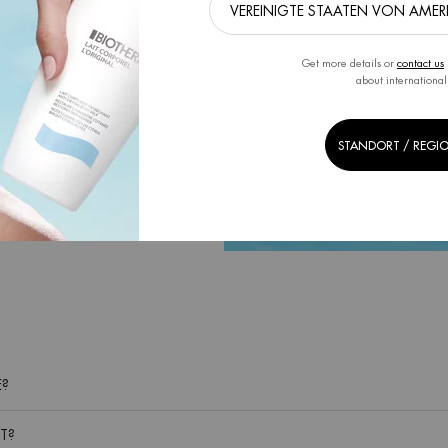
Get more details or
contact us
about international
STANDORT / REGI
E?
T?