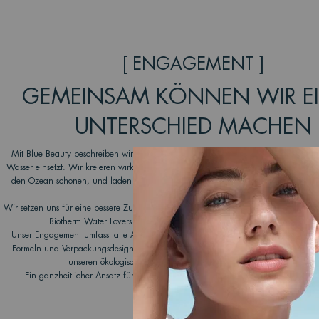
[ ENGAGEMENT ]
GEMEINSAM KÖNNEN WIR E
UNTERSCHIED MACHEN
Mit Blue Beauty beschreiben wir bei Biotherm die Schönheit, die vom Wasser kom
Wasser einsetzt. Wir kreieren wirkungsvolle, umweltfreundliche Produkte, die die 
den Ozean schonen, und laden unsere Verbraucher dazu ein, sich unserer transf
anzuschließen.
Wir setzen uns für eine bessere Zukunft unserer Ozeane ein, indem wir seit 2012 
Biotherm Water Lovers Programms mit engagierten NGOs zusammenarbe
Unser Engagement umfasst alle Aspekte unserer Wertschöpfungskette und zielt da
Formeln und Verpackungsdesigns zu verbessern, neue Recyclingtechnologien zu 
unseren ökologischen Fußabdruck auf dem Wasser zu minimieren.
Ein ganzheitlicher Ansatz für die Schönheit, der eine Welle des positiven Wan