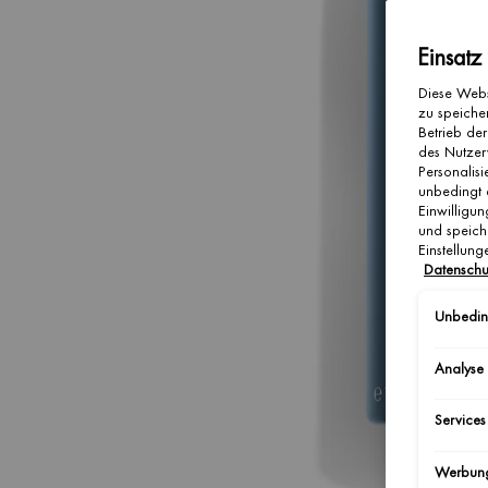
Einsatz
Diese Webs
zu speicher
Betrieb der
des Nutzer
Personalis
unbedingt 
Einwilligun
und speich
Einstellun
Datenschu
Unbeding
Analyse
Services
Werbun