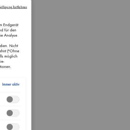
illigung fortfahren
em Endgerät
nd für den
die Analyse
dien. Nicht
lehnt ("Ohne
lls möglich
ie-
tionen.
Immer aktiv