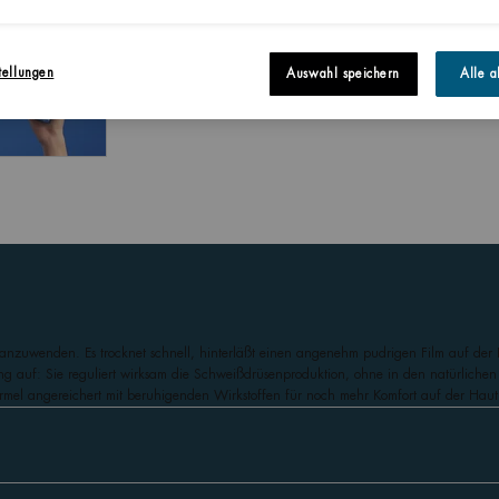
tellungen
Auswahl speichern
Alle a
 anzuwenden. Es trocknet schnell, hinterläßt einen angenehm pudrigen Film auf der
ng auf: Sie reguliert wirksam die Schweißdrüsenproduktion, ohne in den natürlichen
Formel angereichert mit beruhigenden Wirkstoffen für noch mehr Komfort auf der Haut.