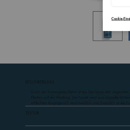
Cookie-Eins
pdp-section-accordion
BESCHREIBUNG
Durch die Trockenspray-Textur ist das Deo-Spray sehr angenehm
Flecken auf der Kleidung. Die Formel weist eine doppelte Wirku
schlechten Körpergeruch verantwortlich sind.Zusätzlich ist die 
TEXTUR