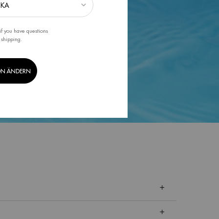
if you have questions
 shipping.
ON ÄNDERN