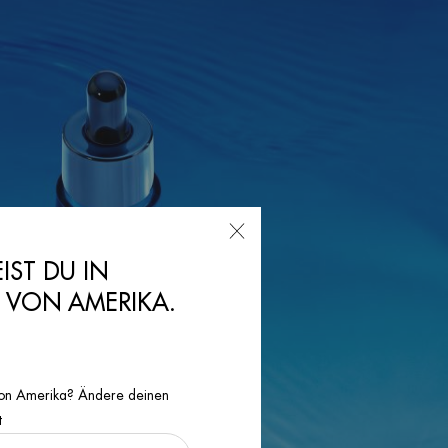
EIST DU IN
N VON AMERIKA.
n von Amerika? Ändere deinen
t