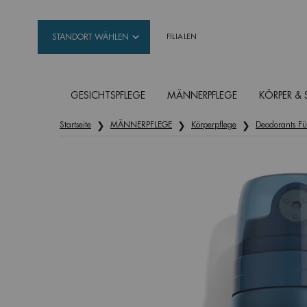
STANDORT WÄHLEN
FILIALEN
GESICHTSPFLEGE
MÄNNERPFLEGE
KÖRPER &
Hauptinhalt
Startseite
MÄNNERPFLEGE
Körperpflege
Deodorants F