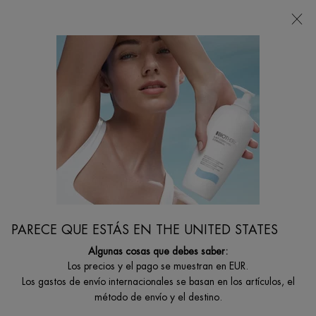
Estoy buscando...
Busca
en
Contenido principal
Biotherm ILM: catálogo de navegación de la tienda
Inicio
Filtrar por
FILTRAR
FILTERS MENU
157 productos
PARECE QUE ESTÁS EN THE UNITED STATES
Algunas cosas que debes saber:
Los precios y el pago se muestran en EUR.
Los gastos de envío internacionales se basan en los artículos, el
método de envío y el destino.