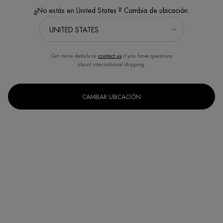
¿No estás en United States ? Cambia de ubicación.
Get more details or
contact us
if you have questions
about international shipping.
BLUE PRO-RETINOL OJOS
AQUASOURCE TOTAL EYE
REVITALIZER GEL
Crema anti-arrugas para el contorno
Cuidado de los ojos efecto frío. Bolsas
del ojo
- ojeras - líneas de deshidratación
CAMBIAR UBICACIÓN
Un formato disponible
Un formato disponible
15ML
15ML
COMPRAR AHORA
COMPRAR AHORA
DESCUBRE
DESCUBRE