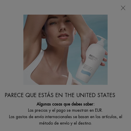
Estoy buscando...
Busca
en
Contenido principal
Life Plankton
...
CUERPO Y SOLARES
Por Colección
Filtrar por
FILTRAR
FILTERS MENU
1 producto
PARECE QUE ESTÁS EN THE UNITED STATES
Algunas cosas que debes saber:
Los precios y el pago se muestran en EUR.
Los gastos de envío internacionales se basan en los artículos, el
método de envío y el destino.