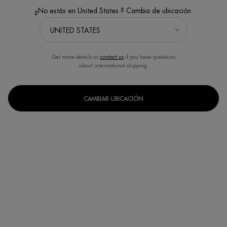
¿No estás en United States ? Cambia de ubicación.
Get more details or
contact us
if you have questions
about international shipping.
LIFE PLANKTON BODY OIL
Aceite corporal con Life Plankton™
multi-corrector y anti-estrías
CAMBIAR UBICACIÓN
Un formato disponible
125ML
COMPRAR AHORA
DESCUBRE
TAMBIÉN TE PUEDE INTERESAR