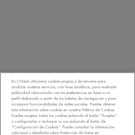
detallada sobre Protección de Datos en nuestra
Política de
Privacidad
Haciendo click en “Suscribirme” declaro que he leído y
entiendo la Política de Privacidad de L’Oréal. [
Política de Privacidad
].
EMAIL
SMS
Declaro que tengo 16 años o más y deseo beneficiarme de la recepción
de comunicaciones comerciales personalizadas basadas en el perfilado
de mis gustos e intereses por parte de L’Oréal España S.A.U.: (i) por
comunicación directa en relación con los productos y servicios de
[MARCA] y (ii) mediante anuncios de las marcas de L’Oréal España
En L’Oréal utilizamos cookies propias y de terceros para
S.A.U. (
https://www.loreal.com/en/our-global-brands-portfolio/
) en sitios
analizar nuestros servicios, con fines analíticos, para mostrarte
*
web y redes sociales de socios.
publicidad relacionada con tus preferencias en base a un
perfil elaborado a partir de tus hábitos de navegación y para
incorporar funcionalidades de redes sociales. Puedes obtener
REGÍSTRATE
más información sobre cookies en nuestra Política de Cookies.
Puedes aceptar todas las cookies pulsando el botón “Aceptar”
o configurarlas o rechazar su uso pulsando el botón de
“Configuración de Cookies”. Puede consultar la información
adicional y detallada sobre Protección de Datos en