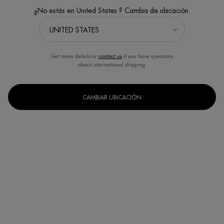
¿No estás en United States ? Cambia de ubicación.
Get more details or
contact us
if you have questions
about international shipping.
CAMBIAR UBICACIÓN
DEO PURE NATURAL PROTECT
DEO PURE ROLL-ON 48H
24H DEODORANT CARE 75ML
ANTIPERSPIRANT 75ML
Frescor y acción antibacteriana en un
Roll-on antiperspirante con un
desodorante certificado biológico.
complejo mineral de triple acción
Un formato disponible
Un formato disponible
75ML
75ML
COMPRAR AHORA
DESCUBRE
DESCUBRE