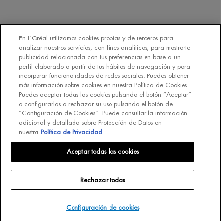
de comunicaciones comerciales personalizadas basadas en el perfilado
de mis gustos e intereses por parte de L’Oréal España S.A.U.: (i) por
comunicación directa en relación con los productos y servicios de
[MARCA] y (ii) mediante anuncios de las marcas de L’Oréal España
En L’Oréal utilizamos cookies propias y de terceros para
S.A.U. (
https://www.loreal.com/en/our-global-brands-portfolio/
) en sitios
analizar nuestros servicios, con fines analíticos, para mostrarte
*
web y redes sociales de socios.
publicidad relacionada con tus preferencias en base a un
perfil elaborado a partir de tus hábitos de navegación y para
incorporar funcionalidades de redes sociales. Puedes obtener
REGÍSTRATE
más información sobre cookies en nuestra Política de Cookies.
Puedes aceptar todas las cookies pulsando el botón “Aceptar”
o configurarlas o rechazar su uso pulsando el botón de
“Configuración de Cookies”. Puede consultar la información
adicional y detallada sobre Protección de Datos en
nuestra
Política de Privacidad
INT
Aceptar todas las cookies
Rechazar todas
© Biotherm 2023
Mapa del Sitio
Política de Privacidad
Política de Cookies
Configuración de cookies
Configuración de cookies
Contacta con nosotros