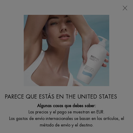
Estoy buscando...
Busca
en
Contenido principal
DESODORANTES
Nutre y protege la piel de tus axilas con nuestros mejores desodorantes
hidratantes.
...
CUERPO Y SOLARES
Por Categoría De Cuidado Corporal
Filtrar por
FILTRAR
PARECE QUE ESTÁS EN THE UNITED STATES
FILTERS MENU
Algunas cosas que debes saber:
15 productos
Los precios y el pago se muestran en EUR.
Los gastos de envío internacionales se basan en los artículos, el
método de envío y el destino.