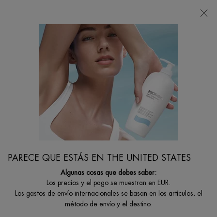
Estoy buscando...
Busca
en
Contenido principal
Collagen Fit
...
CUERPO Y SOLARES
Por Colección
Filtrar por
FILTRAR
FILTERS MENU
2 productos
PARECE QUE ESTÁS EN THE UNITED STATES
Algunas cosas que debes saber:
NUEVO
NUEVO
Los precios y el pago se muestran en EUR.
Los gastos de envío internacionales se basan en los artículos, el
método de envío y el destino.