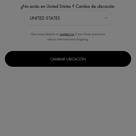
¿No estás en United States ? Cambia de ubicación.
Get more details or
contact us
if you have questions
about international shipping.
COLLAGEN FIT CREMA
COLLAGEN FIT LECHE
CORPORAL HIDRATANTE Y
CORPORAL REAFIRMANTE
REAFIRMANTE
Piel visiblemente tonificada y más
Suaviza y mejora la elasticidad de la
rellena con hasta 100 h de
piel corporal con beneficios de
CAMBIAR UBICACIÓN
hidratación.* (*Test instrumental 28
tonificación y 48 h de hidratación*.
Un formato disponible
Un formato disponible
mujeres)
*Test instrumental en 24 mujeres
200ML
400ML
COMPRAR AHORA
COMPRAR AHORA
DESCUBRE
DESCUBRE
TAMBIÉN TE PUEDE INTERESAR