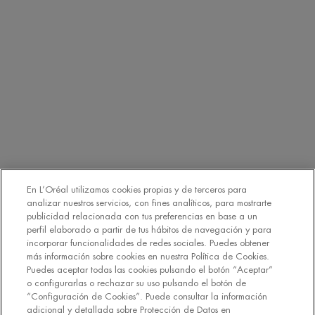
detallada sobre Protección de Datos en nuestra
Política de
Privacidad
Haciendo click en “Suscribirme” declaro que he leído y
entiendo la Política de Privacidad de L’Oréal. [
Política de Privacidad
].
EMAIL
SMS
Declaro que tengo 16 años o más y deseo beneficiarme de la recepción
de comunicaciones comerciales personalizadas basadas en el perfilado
de mis gustos e intereses por parte de L’Oréal España S.A.U.: (i) por
comunicación directa en relación con los productos y servicios de
[MARCA] y (ii) mediante anuncios de las marcas de L’Oréal España
En L’Oréal utilizamos cookies propias y de terceros para
S.A.U. (
https://www.loreal.com/en/our-global-brands-portfolio/
) en sitios
analizar nuestros servicios, con fines analíticos, para mostrarte
*
web y redes sociales de socios.
publicidad relacionada con tus preferencias en base a un
perfil elaborado a partir de tus hábitos de navegación y para
incorporar funcionalidades de redes sociales. Puedes obtener
REGÍSTRATE
más información sobre cookies en nuestra Política de Cookies.
Puedes aceptar todas las cookies pulsando el botón “Aceptar”
o configurarlas o rechazar su uso pulsando el botón de
“Configuración de Cookies”. Puede consultar la información
adicional y detallada sobre Protección de Datos en