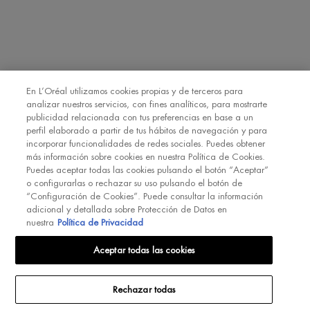
Declaro que tengo 16 años o más y deseo beneficiarme de la recepción
de comunicaciones comerciales personalizadas basadas en el perfilado
de mis gustos e intereses por parte de L’Oréal España S.A.U.: (i) por
comunicación directa en relación con los productos y servicios de
[MARCA] y (ii) mediante anuncios de las marcas de L’Oréal España
En L’Oréal utilizamos cookies propias y de terceros para
S.A.U. (
https://www.loreal.com/en/our-global-brands-portfolio/
) en sitios
analizar nuestros servicios, con fines analíticos, para mostrarte
*
web y redes sociales de socios.
publicidad relacionada con tus preferencias en base a un
perfil elaborado a partir de tus hábitos de navegación y para
incorporar funcionalidades de redes sociales. Puedes obtener
REGÍSTRATE
más información sobre cookies en nuestra Política de Cookies.
Puedes aceptar todas las cookies pulsando el botón “Aceptar”
o configurarlas o rechazar su uso pulsando el botón de
“Configuración de Cookies”. Puede consultar la información
adicional y detallada sobre Protección de Datos en
nuestra
Política de Privacidad
INT
Aceptar todas las cookies
Rechazar todas
© Biotherm 2023