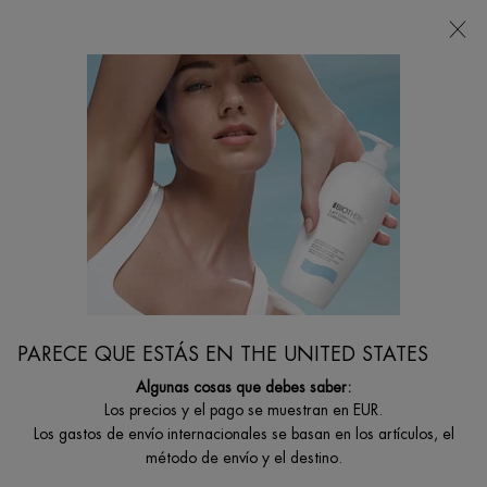
Estoy buscando...
Busca
en
Contenido principal
PIEL SECA
El tratamiento para piel seca que ayuda a suavizar al instante tu piel está al
alcance de tu mano. Una piel hidratada es sinónimo de una piel suave y
flexible. Prepárala para ser aún más perfecta con las soluciones hidratantes de
Biotherm.
...
CUIDADO ROSTRO
Por Problema De La Piel En Mujeres
Filtrar por
FILTRAR
PARECE QUE ESTÁS EN THE UNITED STATES
FILTERS MENU
Algunas cosas que debes saber:
10 productos
Los precios y el pago se muestran en EUR.
Los gastos de envío internacionales se basan en los artículos, el
método de envío y el destino.