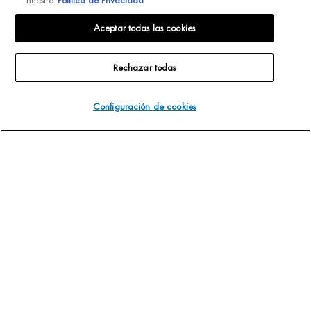
nuestra
Política de Privacidad
Lait Corporel
Aceptar todas las cookies
Protección solar
Fragancias
Rechazar todas
SUSCRÍBETE A NUESTRO BOLETÍN DE NOTICIAS
(*)
Campos obligatorios
Configuración de cookies
Correo electrónico
*
Nombre
Teléfono móvil
Información básica sobre protección de datos