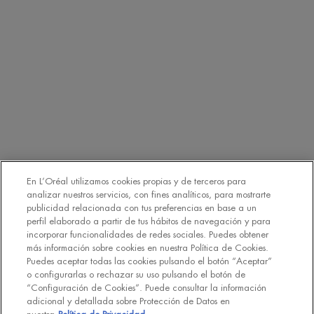
¿CON QUÉ FRECUENCIA DEBO UTILIZAR LOS
PRODUCTOS DE LA LÍNEA AQUASOURCE?
¿CUÁLES SON LOS BENEFICIOS CLAVE DE LA LÍNEA
AQUASOURCE EN UN RITUAL DE CUIDADO DE LA PIEL?
Navegación a pie de página
CUIDADO FACIAL PARA MUJER
Life Plankton™
Blue Therapy
Aquasource
En L’Oréal utilizamos cookies propias y de terceros para
analizar nuestros servicios, con fines analíticos, para mostrarte
publicidad relacionada con tus preferencias en base a un
CUIDADO PERSONAL PARA HOMBRE
perfil elaborado a partir de tus hábitos de navegación y para
incorporar funcionalidades de redes sociales. Puedes obtener
Aquapower
más información sobre cookies en nuestra Política de Cookies.
Force Supreme
Puedes aceptar todas las cookies pulsando el botón “Aceptar”
T-Pur
o configurarlas o rechazar su uso pulsando el botón de
“Configuración de Cookies”. Puede consultar la información
adicional y detallada sobre Protección de Datos en
CUIDADO CORPORAL Y PROTECCIÓN SOLAR