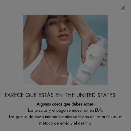
Estoy buscando...
Busca
en
Contenido principal
Inicio
Magazine
CONSEJOS DE CUIDADO FACIAL
MASCULINO
[ Descubre rutinas de cuidado, consejos de expertos y guías de productos para
hombres. ]
PARECE QUE ESTÁS EN THE UNITED STATES
Algunas cosas que debes saber:
AFEITAR PIELSENSIBLE
Los precios y el pago se muestran en EUR.
Los gastos de envío internacionales se basan en los artículos, el
método de envío y el destino.
Por BIOTHERM