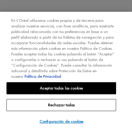
de comunicaciones comerciales personalizadas basadas en el perfilado
de mis gustos e intereses por parte de L’Oréal España S.A.U.: (i) por
comunicación directa en relación con los productos y servicios de
[MARCA] y (ii) mediante anuncios de las marcas de L’Oréal España
En L’Oréal utilizamos cookies propias y de terceros para
S.A.U. (
https://www.loreal.com/en/our-global-brands-portfolio/
) en sitios
analizar nuestros servicios, con fines analíticos, para mostrarte
*
web y redes sociales de socios.
publicidad relacionada con tus preferencias en base a un
perfil elaborado a partir de tus hábitos de navegación y para
incorporar funcionalidades de redes sociales. Puedes obtener
REGÍSTRATE
más información sobre cookies en nuestra Política de Cookies.
Puedes aceptar todas las cookies pulsando el botón “Aceptar”
o configurarlas o rechazar su uso pulsando el botón de
“Configuración de Cookies”. Puede consultar la información
adicional y detallada sobre Protección de Datos en
nuestra
Política de Privacidad
INT
Aceptar todas las cookies
Rechazar todas
© Biotherm 2023
Mapa del Sitio
Política de Privacidad
Política de Cookies
Configuración de cookies
Configuración de cookies
Contacta con nosotros