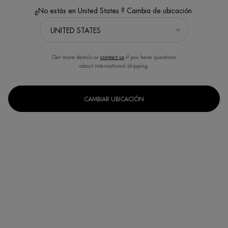
¿No estás en United States ? Cambia de ubicación.
Get more details or
contact us
if you have questions
about international shipping.
CAMBIAR UBICACIÓN
PULSATION BERRY EAU
VITAMINÉE - BRUMA
CORPORAL FRUTOS ROJOS
Biotherm, Eau Vitaminée, Pulsation
Berry, Bruma corporal con frutos rojos
100 ml.
Un formato disponible
100ML
DESCUBRE