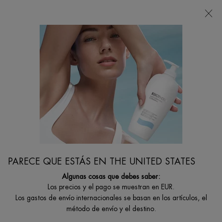
Estoy buscando...
Busca
en
Contenido principal
CUERPO Y SOLARES
Los lujosos rituales curativos de Biotherm limpian, exfolian e hidratan para
transformar la piel.
Inicio
CUERPO Y SOLARES
Filtrar por
FILTRAR
PARECE QUE ESTÁS EN THE UNITED STATES
FILTERS MENU
Algunas cosas que debes saber:
49 productos
Los precios y el pago se muestran en EUR.
Los gastos de envío internacionales se basan en los artículos, el
método de envío y el destino.