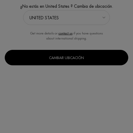
¿No estás en United States ? Cambia de ubicación.
Get more details or
contact us
if you have questions
about international shipping.
CAMBIAR UBICACIÓN
EAU PURE GEL DE DUCHA
Gel de ducha perfumado revitalizante
Un formato disponible
200ML
COMPRAR AHORA
DESCUBRE