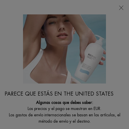
Estoy buscando...
Busca
en
Contenido principal
CUERPO Y SOLARES
Rituales regeneradores de lujo de Biotherm para limpiar, exfoliar e hidratar la
piel.
Protégete de los dañinos rayos UVA/UVB del sol. El cuidado solar es clave para
prevenir el envejecimiento prematuro de la piel.
Inicio
CUERPO Y SOLARES
Filtrar por
FILTRAR
PARECE QUE ESTÁS EN THE UNITED STATES
FILTERS MENU
Algunas cosas que debes saber:
51 productos
Los precios y el pago se muestran en EUR.
Los gastos de envío internacionales se basan en los artículos, el
método de envío y el destino.