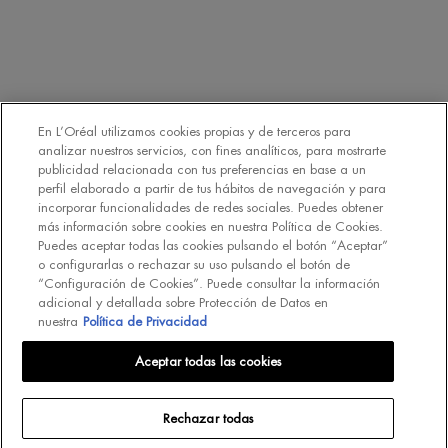
Declaro que tengo 16 años o más y deseo beneficiarme de la recepción
de comunicaciones comerciales personalizadas basadas en el perfilado
de mis gustos e intereses por parte de L’Oréal España S.A.U.: (i) por
comunicación directa en relación con los productos y servicios de
[MARCA] y (ii) mediante anuncios de las marcas de L’Oréal España
En L’Oréal utilizamos cookies propias y de terceros para
S.A.U. (
https://www.loreal.com/en/our-global-brands-portfolio/
) en sitios
analizar nuestros servicios, con fines analíticos, para mostrarte
*
web y redes sociales de socios.
publicidad relacionada con tus preferencias en base a un
perfil elaborado a partir de tus hábitos de navegación y para
incorporar funcionalidades de redes sociales. Puedes obtener
REGÍSTRATE
más información sobre cookies en nuestra Política de Cookies.
Puedes aceptar todas las cookies pulsando el botón “Aceptar”
o configurarlas o rechazar su uso pulsando el botón de
“Configuración de Cookies”. Puede consultar la información
adicional y detallada sobre Protección de Datos en
nuestra
Política de Privacidad
INT
Aceptar todas las cookies
Rechazar todas
© Biotherm 2023