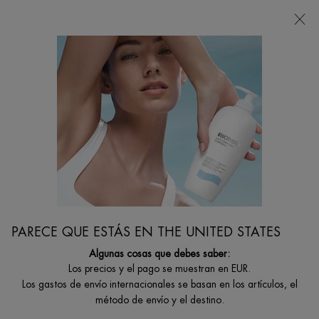
Estoy buscando...
Busca
en
Contenido principal
...
Por Categoría De Cuidado Corporal
Desodorantes
DEO PURE ROLL-ON 48H ANTIPERSPIRANT 75ML
Roll-on antiperspirante con un complejo mineral de triple acción
PARECE QUE ESTÁS EN THE UNITED STATES
Algunas cosas que debes saber:
Los precios y el pago se muestran en EUR.
Los gastos de envío internacionales se basan en los artículos, el
método de envío y el destino.