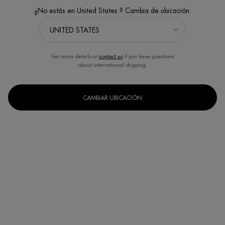
¿No estás en United States ? Cambia de ubicación.
Get more details or
contact us
if you have questions
about international shipping.
CAMBIAR UBICACIÓN
Un formato disponible
75ml
Selected
, 1 of 1